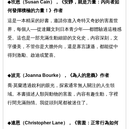
◆
坎恩（
Susan Cain
），《安靜，就是力量：內向者如
何發揮積極的力量！》
作者
這是一本精采的好書，邀請你進入奇特又奇妙的害羞世
界，每個人
──
從達爾文到日本青少年
──
都體驗過這種感
受。這也是一部充滿生動細節的文化史，內容深刻，文
字優美，不管你是大膽外向，還是寡言謙遜，都能從中
得到激勵、啟迪或驚喜。
◆
波
克（
Joanna Bourke
），
《為人的意義》作者
喬
‧
莫蘭透過銳利的眼光，探索通常無人關注的人生領
域。本書描述人類與動物的害羞，內容有趣生動，字裡
行間充滿熱情。我從頭到尾都被迷住了。
◆
連恩（
Christopher Lane
），《害羞：正常行為如何