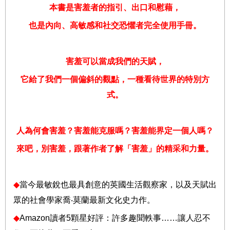
本書是害羞者的指引、出口和慰藉，
也是內向、高敏感和社交恐懼者完全使用手冊。
害羞可以當成我們的天賦，
它給了我們一個偏斜的觀點，一種看待世界的特別方
式
。
人為何會害羞？害羞能克服嗎？害羞能界定一個人嗎？
來吧，別害羞，跟著作者了解「害羞」的精采和力量。
◆
當今最敏銳也最具創意的英國生活觀察家，以及
天賦出
眾的社會學家
喬
‧
莫蘭最新文化史力作。
◆
Amazon
讀者
5
顆星好評：許多趣聞軼事
……
讓人忍不