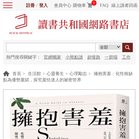
0
註冊
/
登入
會員中心
購物車
FAQ
線上讀者回函
熱門搜尋關鍵字：
官網獨家
小熊點讀
超慢跑
一群喵
工作
細胞
海洋圖書館
紅花
首頁
>
生活館
>
心靈養生
>
心理勵志
>
擁抱害羞：化性格缺
點為優勢稟賦，探究羞怯迷人的祕密世界