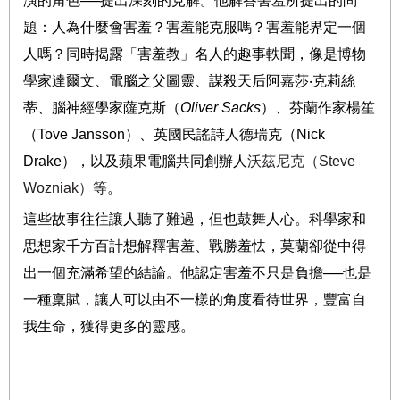
演的角色
──
提出深刻的見解。他解答害羞所提出的問
題：人為什麼會害羞？害羞能克服嗎？害羞能界定一個
人嗎？同時揭露「害羞教」名人的趣事軼聞，像是博物
學家達爾文、電腦之父圖靈、謀殺天后阿嘉莎
‧
克莉絲
蒂、
腦神經學家
薩克斯
（
Oliver Sacks
）
、芬蘭作家楊笙
（
Tove Jansson
）、英國民謠詩人德瑞克（
Nick
Drake
），以及蘋果電腦共同創辦人
沃茲尼克（
Steve
Wozniak
）等
。
這些故事往往讓人聽了難過，但也鼓舞人心。科學家和
思想家千方百計想解釋害羞、戰勝羞怯，莫蘭卻從中得
出一個充滿希望的結論。他認定害羞不只是負擔
──
也是
一種稟賦，讓人可以由不一樣的角度看待世界，豐富自
我生命，獲得更多的靈感。