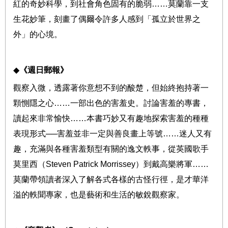
紅的奇妙科學，到社會角色固有的脆弱
……
莫蘭靠一支
生花妙筆，刻畫了偶爾令許多人感到「孤立於世界之
外」的心境。
◆
《週日郵報》
觀察入微，透露著你意想不到的酸楚，但始終抱持著一
顆惻隱之心
……
一部出色的害羞史。討論害羞的專書，
讀起來非常愉快
……
本書巧妙又有趣地探索害羞的種種
表現形式
──
害羞並非一定與善良畫上等號
……
迷人又有
趣，充滿與各種害羞類型有關的逸文軼事，從英國歌手
莫里西（
Steven Patrick Morrissey
）到戴高樂將軍
……
莫蘭帶領讀者深入了解各式各樣的古怪行徑，是才華洋
溢的軼聞專家，也是藝術和生活的敏銳觀察家。