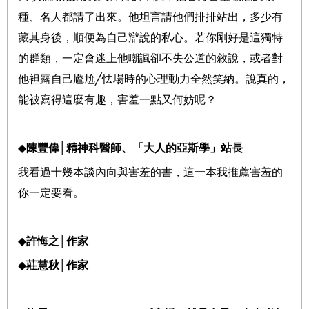
種、名人都請了出來。他坦言請他們排排站出，多少有
藏其身後，順便為自己辯說的私心。若你剛好是這獨特
的群類，一定會迷上他嘲諷卻不失公道的敘說，或者對
他袒露自己尷尬
╱
怯場時的心理動力全然笑納。說真的，
能被寫得這麼有趣，害羞一點又何妨呢？
◆
陳豐偉
│
精神科醫師、「大人的亞斯學」站長
我看過十幾本談內向與害羞的書，這一本我推薦害羞的
你一定要看。
◆
許悔之
│
作家
◆
莊慧秋
│
作家