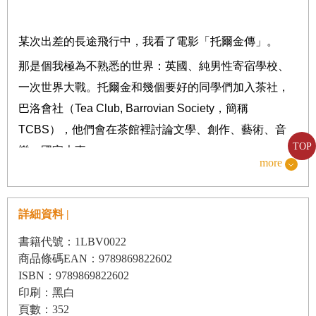
某次出差的長途飛行中，我看了電影「托爾金傳」。
那是個我極為不熟悉的世界：英國、純男性寄宿學校、
一次世界大戰。托爾金和幾個要好的同學們加入茶社，
巴洛會社（
Tea Club, Barrovian Society
，簡稱
TCBS
），他們會在茶館裡討論文學、創作、藝術、音
TOP
樂、國家大事。
more
但那又是我極為熟悉的世界：只有少數摯友，在熟悉的
地方固定聚會，討論所有深入和不深入的話題。那是舒
詳細資料 |
適圈。
書籍代號：1LBV0022
但離開這樣的舒適圈之外的我，就像被釣上岸的魚，呼
商品條碼EAN：9789869822602
吸急促、全身肌肉緊繃，甚至會有生死交關之感。我不
ISBN：9789869822602
喜歡這樣的自己，我也想像其他人一樣在這種場合從容
印刷：黑白
自信、游刃有餘；可以在被介紹認識新朋友時，展現得
頁數：352