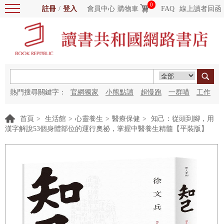
0
註冊
/
登入
會員中心
購物車
FAQ
線上讀者回函
熱門搜尋關鍵字：
官網獨家
小熊點讀
超慢跑
一群喵
工作
細胞
海洋圖書館
紅花
首頁
>
生活館
>
心靈養生
>
醫療保健
>
知己：從頭到腳，用
漢字解說53個身體部位的運行奧祕，掌握中醫養生精髓【平裝版】