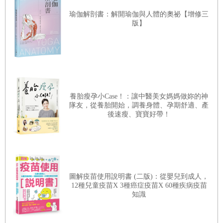
缺更嚴謹的考據和整理。二
○
一五年，我申請在《新週
瑜伽解剖書：解開瑜伽與人體的奧祕【增修三
古人把骨頭的接縫稱為髎，發音同療。
刊》開闢專欄，續寫《字裡藏醫》，獲得了封新城兄的
版】
有的則是骨與骨之間呈半癒合狀態，如同磨磚對縫。
大力支持。我從頭到腳把中醫對形體結構、組織器官的
認識梳理了一遍。花費兩年多的時間，我一共寫了五十
多篇文章，現在把它們結集出版，定名為《知己》，供
◆
10
—和髎
大家學習參考。《知己》也是一部很好的中醫入門基礎
耳和髎（別名，和髎），確切地說，耳和髎的髎是耳軟
養胎瘦孕小Case！：讓中醫美女媽媽做妳的神
讀物。人都是有惰性的，若不是兩週一期定時有編輯
骨與顱骨的接縫。耳朵凍疼了的時候，
隊友，從養胎開始，調養身體、孕期舒適、產
催，我肯定會一拖再拖，把這事兒放荒了。
後速瘦、寶寶好帶！
可以齊著耳根（耳和髎）上下擠壓，可以快速改善整個
耳朵的供血、供氣。
動物無知但是有覺，人不怕無知無覺、後知後覺，就怕
有了先入為主的邪念，在邪念的指引下去生活，只能是
◆
11
—口唇
圖解疫苗使用說明書 (二版)：從嬰兒到成人，
戕害自己的身心。
口唇其實就是口腔黏膜的外延和外展。
12種兒童疫苗X 3種癌症疫苗X 60種疾病疫苗
知識
因此口唇的病變往往預示或代表了口腔內部和胃食道黏
先恢復自知，再恢復自覺，是現代人最需要的。
膜的變化。