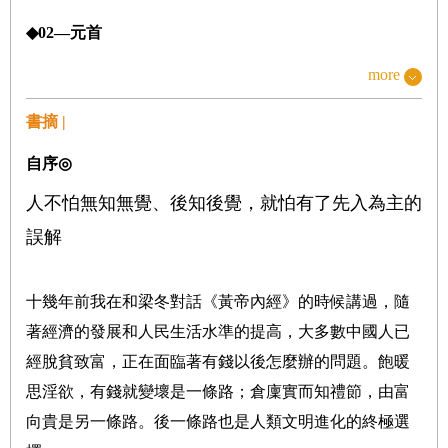
◆
02
—元首
提起元首，大家可能會想到某些國家領導人。其實那是
more
「首」的意思，
書摘 |
首長、首領、首席，而「元」的含義被忽略了。
自序
◎
人不怕無知無覺、後知後覺，就怕有了先入為主的
◆
03
— 顏面
誤解
中國人善於察顏（言）觀色，老朋友好久不見，見面就
說彼此氣色不錯。
十幾年前我在和梁冬對話《黃帝內經》的時候講過，隨
中醫看病診斷講究望聞問切，望診的首要就是查看顏
著經濟的發展和人民生活水準的提高，大多數中國人已
色。
經脫貧致富，正在面臨著有錢以後怎麼辦的問題。飽暖
思淫欲，有錢就變壞是一條路；倉廩實而知禮節，由富
◆
04
—臉面
向貴是另一條路。後一條路也是人類文明進化的終極選
人活臉面樹活皮，人生在世，出頭露臉，拋頭露面，臉