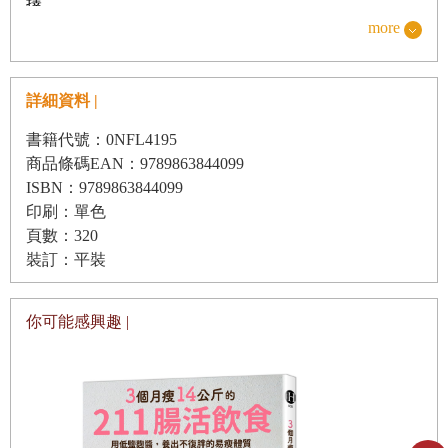
擇。
面最重要。
more
自己修身養性，調理好身心健康就會有張好臉，別人才
犯賤和為貴是反義詞，所謂貴族也並不是站在鄙視鏈的
會給你面子。
詳細資料 |
上游，炫耀、標榜自己，蔑視、欺凌別人。貴是一種價
值觀，一種生活方式。我講過，為貴有三個條件：第一
書籍代號：0NFL4195
◆
05
—頤和
是價值觀，貴生惜命；第二，人貴有自知之明，只有先
商品條碼EAN：9789863844099
ISBN：9789863844099
頤指下巴、下頜，確切地說，下巴和兩側的腮幫子都是
認識了解自己的肉身、靈魂、意志、性命，才談得上順
印刷：單色
頤。
養心性、保障安康；第三是和為貴，在天地人群中能獨
頁數：320
立守神，與自然和人群和諧相處，不崩盤、不越界。
頤和從小處說就是吃得合適，大處說就是頤養和氣，不
裝訂：平裝
偏激不走極端。
你可能感興趣 |
中醫的自我認知離不開天地自然，不會局限割裂，更不
會把屍體當活體，把局部當全域。我們上大學，先學的
◆
06
—七竅
就是人體解剖學，翻弄著泡在福馬林水中的屍體，看著
人們常用「七竅」的狀態來描述人的精氣神狀態，聰明
發紅、發暗的標本，我一個學期都沒吃好飯，我知道這
兩個字指的就是雙耳、
不是我應該學的東西。論起解剖，當年紂王就剖過比干