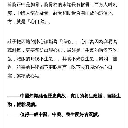
前胸正中是胸骨，胸骨柄的末端長有軟骨，西方人叫劍
突，中國人稱為蔽骨。蔽骨和肋骨合圍而成的這個地
方，就是「心口窩」。
莊子把西施的捧心診斷為「病心」。心口窩因為容易窩
藏斜氣，更要預防出現心結，最好是「生氣的時候不吃
飯，吃飯的時候不生氣」。其實不光是生氣，鬱悶、難
過、沮喪的時候都不要吃東西，吃下去容易堵在心口
窩，累積成心結
。
────
中醫知識結合歷史典故、實用的養生建議，言語生
動，輕鬆易讀。
────
值得一般中醫、中藥、養生愛好者閱讀。