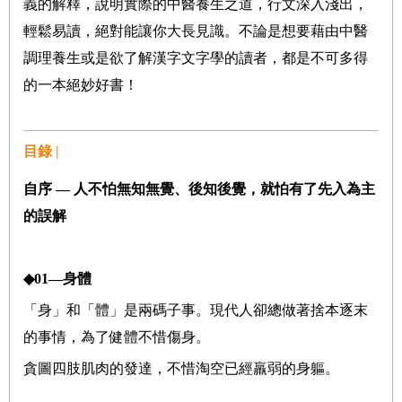
義的解釋，說明實際的中醫養生之道，行文深入淺出，
輕鬆易讀，絕對能讓你大長見識。不論是想要藉由中醫
調理養生或是欲了解漢字文字學的讀者，都是不可多得
的一本絕妙好書！
目錄 |
自序
—
人不怕無知無覺、後知後覺，就怕有了先入為主
的誤解
◆
01
—身體
「身」和「體」是兩碼子事。現代人卻總做著捨本逐末
的事情，為了健體不惜傷身。
貪圖四肢肌肉的發達，不惜淘空已經羸弱的身軀。