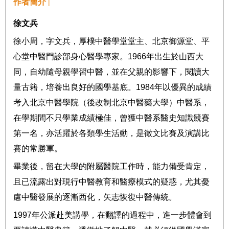
作者簡介 |
徐文兵
徐小周，字文兵，厚樸中醫學堂堂主、北京御源堂、平
心堂中醫門診部身心醫學專家。
1966
年出生於山西大
同，自幼隨母親學習中醫，並在父親的影響下，閱讀大
量古籍，培養出良好的國學基底。
1984
年以優異的成績
考入北京中醫學院（後改制北京中醫藥大學）中醫系，
在學期間不只學業成績極佳，曾獲中醫系醫史知識競賽
第一名，亦活躍於各類學生活動，是徵文比賽及演講比
賽的常勝軍。
畢業後，留在大學的附屬醫院工作時，能力備受肯定，
且已流露出對現行中醫教育和醫療模式的疑惑，尤其憂
慮中醫發展的逐漸西化，矢志恢復中醫傳統。
1997
年公派赴美講學，在翻譯的過程中，進一步體會到