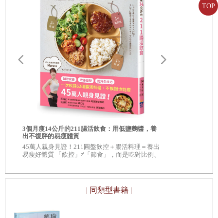
雙眼的功能狀態好，代指人的精神狀態好。
TOP
的心，發現了室間隔缺損；紂王還敲斷過青壯年和老年
人的脛骨，發現了骨質疏鬆。中醫不重視屍體而看重活
◆
07
—眼瞼
體，屍體是冷凝的固體，而活體則是溫暖的，有固體、
就遮蔽眼球、抗衡風沙而言，單眼皮及其睫毛的防護作
半固體、液體和氣體等多種形式的存在。活體還有無形
用更好。
的氣、情緒、情感、意志和靈魂的存在。
長著單眼皮的人的眼睛本身就狹長、偏小，有眯眯眼的
感覺。
接受了我上大學和臨床實踐的經驗和教訓，厚朴中醫學
自
造臉者：重
堂開設了形體結構課和胚胎學課，讓學生先掌握看得見
現代整形外
3個月瘦14公斤的211腸活飲食：用低鹽麴醬，養
編
◆《紐約時報
摸得著的活人的結構，再去感覺流動變化的氣血，去想
◆
08—
頏顙
出不復胖的易瘦體質
遜
書 ◆ 20
45萬人親身見證！211圓盤飲控＋腸活料理＝養出
像物質背後無形的存在。
評》、《出
但很少人知道人的嘴裡還有一個眼兒通往鼻腔，
易瘦好體質 「飲控」≠「節食」，而是吃對比例、
吃對食物。 改善腸道健康、增加免疫力，不僅瘦
這個眼兒就是在口腔上膛後面的頏顙（發音同杭桑），
得漂亮，身體也更健康！
二
○○
六年，我開始為《中國醫藥報》寫專欄，次年結集
西醫稱之為鼻咽腔。
| 同類型書籍 |
出版，於是有了我的第一本書《字裡藏醫》。之後我出
版的書多以口述、講課內容整理而成，偏通俗口語，欠
◆
09
—髎