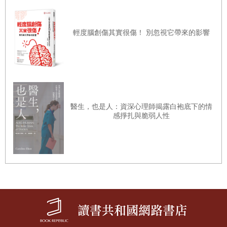
◆
12
—牙齒
輕度腦創傷其實很傷！ 別忽視它帶來的影響
牙和齒還是有區別的。中文是象形文字，
牙象徵前面的門牙和犬牙，而齒就代表臼齒。
◆
13—
髭、須、髯
醫生，也是人：資深心理師揭露白袍底下的情
感掙扎與脆弱人性
長在上嘴唇的鬍鬚叫做「髭」，長在下巴上的叫做
「鬚」，髭鬚茂密，包圍了口唇，稱「髯」。觸碰鬍鬚
意味著侵犯、冒犯，自古以來，揭龍鱗、拔虎鬚都是大
逆不道的事。
◆
14
—咽喉
小時候吃飯被教訓不許亂說話、打鬧，要說話前先把嘴