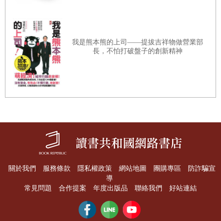
將「定義市場」應用在演講
將「定義市場」活用在職涯發展
◆所謂行銷，就是「創造價值，然後傳達、送達、進行交換」
我是熊本熊的上司——提拔吉祥物做營業部
長，不怕打破盤子的創新精神
在此以「捐款」為例說明：某動物保護團體，為了妥善管理地區內的
STEP2
定義價值
——了解「對方真正的需要」
浪貓，預備籌措捐款。
｜
1
｜為何要「定義價值」？
這個團體所要
創造的價值
是「打造讓貓咪幸福生活的社會」。為了實
何謂「定義價值」？
現這個目標，他們訂立了運作規則，並用海報等
廣為宣傳
活動。看到
為了「理解對方」，你需要「知識」與「技術」
這些宣傳的愛貓人，將自己手上的錢，與該團體提倡的「打造讓貓咪
「價值的定義」決定了生意的成敗
幸福生活的社會」進行
價值交換
。團體使用募集到的捐款，實際推行
讓浪貓可以跟地區共生的活動，並定期向支援者報告活動狀況，藉此
送達價值
。
｜
2
｜行銷人「定義價值」的思考與技術
關於我們
服務條款
隱私權政策
網站地圖
團購專區
防詐騙宣
導
透過一連串的活動，這個團體創造了價值，然後傳達、交換並送達給
理解價值之後，自行創造該價值的「法則」
常見問題
合作提案
年度出版品
聯絡我們
好站連結
對方。
決定自己所能提供的價值