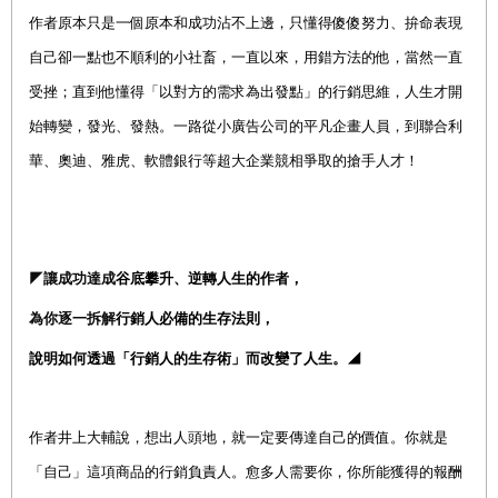
作者原本只是一個原本和成功沾不上邊，只懂得傻傻努力、拚命表現
自己卻一點也不順利的小社畜，一直以來，用錯方法的他，當然一直
受挫；直到他懂得「以對方的需求為出發點」的行銷思維，人生才開
始轉變，發光、發熱。一路
從小廣告公司的平凡企畫人員，到聯合利
華、奧迪、雅虎、軟體銀行等超大企業競相爭取的搶手人才！
◤
讓成功達成
谷底攀升、逆轉人生的作者，
為你逐一拆解
行銷人必備的生存法則，
說明如何透過「行銷人的生存術」而改變了人生。
◢
作者井上大輔說，想出人頭地，就一定要傳達自己的價值。你就是
「自己」這項商品的行銷負責人。愈多人需要你，你所能獲得的報酬