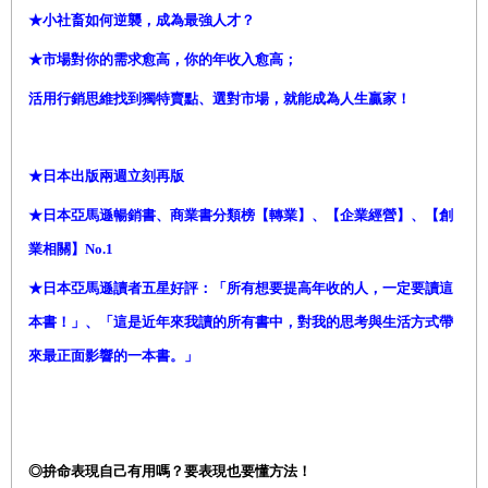
★
小社畜如何逆襲，
成為最強人才？
★
市場對你的需求愈高，你的年收入愈高；
活用行銷思維找到獨特賣點、選對市場，就能成為人生贏家！
★
日本出版兩週立刻再版
★
日本亞馬遜暢銷書、商業書分類榜【轉業】、【企業經營】、【創
業相關】No.1
★
日本亞馬遜讀者五星好評：「所有想要提高年收的人，一定要讀這
本書！」、「這是近年來我讀的所有書中，對我的思考與生活方式帶
來最正面影響的一本書。」
◎
拚命表現自己有用嗎？要表現也要懂方法！