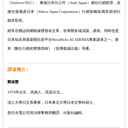
（
Unilever PLC
）、奧迪日本分公司（
Audi Japan
）擔任行銷經理，並
擔任過雅虎日本（
Yahoo Japan Corporation
）行銷策略統籌本部的行
銷本部長。
經常在雜誌與網路媒體發表文章，並舉辦多場演講、講座。同時也是
日本知名商業新聞社群平台
NewsPicks ACADEMIA
專業講者之一。著
有《數位行銷的實務指南》（宣傳會議出版）等書。
譯者簡介 |
鄭淑慧
1979
年出生，高雄人，現居台北。
淡江大學日文系畢業，日本東北大學日本文學科碩士。
曾任光電公司與法律事務所翻譯、出版社編輯。