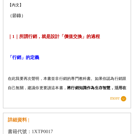
【內文】
（節錄）
PART1
造福他人，提高自我價
值的
｜
1
｜所謂行銷，就是設計「價值交換」的過程
「行銷人的生存術」思維
「行銷」的定義
CHAPTER1
「行銷」是一門「思想」
｜1
｜所謂行銷，就是設計「價值交換」的過程
在此我要再次聲明，本書並非行銷的專門教科書。如果你認為行銷跟
「行銷」的定義
自己無關，建議你更要讀這本書，
將行銷知識作為生存智慧，活用在
行銷的四個階段
「工作」、「職涯」、「人生」上
。
more
不過，
應該沒有人跟行銷完全無關
。
｜2
｜行銷是造福眾人的「思想」
只要看過本書對行銷「定義」的解讀，各位應該就可以理解這一點。
詳細資料 |
「行銷」是日文裡沒有的概念
因此，本書所介紹的行銷技巧，大多跟各位的日常生活息息相關。
書籍代號：1XTP0017