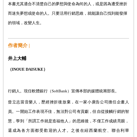
本書尤其適合不清楚自己的夢想與使命為何的人，或是因為遭受挫折
而迷失夢想或使命的人。只要活用行銷思維，就能讓自己找到能發揮
的領域，改變人生。
作者簡介 |
井上大輔
（
INOUE DAISUKE
）
行銷人。現任軟體銀行（
SoftBank
）宣傳本部的媒體統籌部長。
曾立志當音樂人，歷經挫折後放棄，在一家小廣告公司擔任企畫人
員。一開始工作表現不佳，無法對公司有貢獻，但自從接觸行銷的智
慧，學到「所謂工作就是造福他人」的思維後，不僅工作成績亮眼，
還成為各方面都受歡迎的人才。之後在紐西蘭航空、聯合利華