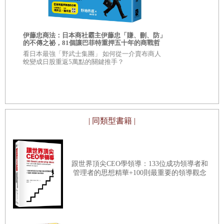
這段定義可說是精確地掌握了行銷的本質。接下來我會加上具體的例
→許多創新都是因為採納了「顧客的意見」才產生
，
子，帶各位一起解讀行銷的本質。
伊藤忠商法：日本商社霸主伊藤忠「賺、刪、防」
AI素人的贏
的不傳之祕，81個讓巴菲特重押五十年的商戰哲
優勢！讓AI
｜3
｜三個最重要的行銷「實踐知識」
學
看日本最強「野武士集團」 如何從一介賣布商人
也能做到的
這段定義如果拆成以下三個重點，是不是變得好懂一些。
超過15萬粉絲
蛻變成日股重返5萬點的關鍵推手？
「知覺價值」與「情緒價值」
AI」創辦人
指令，簡單
「
What to say
（說什麼）」與「
How to say
（如何說）」
【重點
1
】所謂行銷……進行一連串動作的活動、組織及過程
傾聽顧客意見的「兩階段調查」
行銷一般容易被歸為行銷部或廣宣部的工作。
| 同類型書籍 |
但是，要實踐行銷的工作，不必非得是「專門組織」不可。應該說，
就算不是行銷「組織」的一員，只要與其「活動」或「過程」有關，
PART2
都算是參與行銷的工作
。
跟世界頂尖CEO學領導：133位成功領導者和
工作、職涯、人生都能好轉的
管理者的思想精華+100則最重要的領導觀念
無論你身在公司的哪個部門，從事怎樣的工作，其中都有可稱之為
四階段「行銷人的生存術」
「行銷」的「活動」或「過程」
。