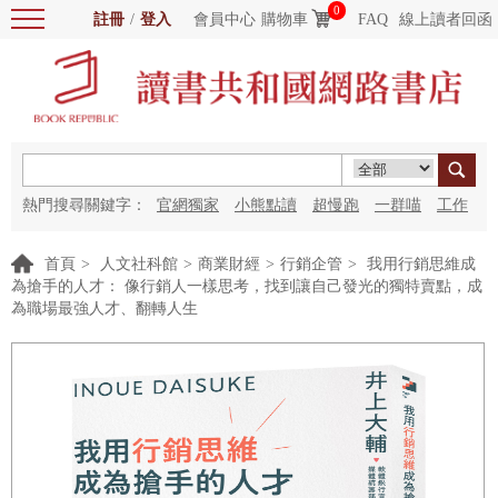
0
註冊
/
登入
會員中心
購物車
FAQ
線上讀者回函
熱門搜尋關鍵字：
官網獨家
小熊點讀
超慢跑
一群喵
工作
細胞
海洋圖書館
紅花
首頁
>
人文社科館
>
商業財經
>
行銷企管
>
我用行銷思維成
為搶手的人才： 像行銷人一樣思考，找到讓自己發光的獨特賣點，成
為職場最強人才、翻轉人生