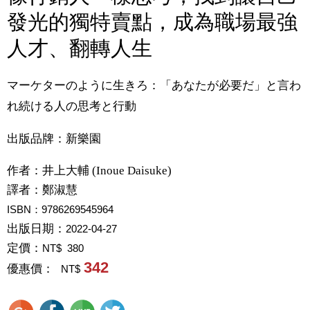
發光的獨特賣點，成為職場最強
人才、翻轉人生
マーケターのように生きろ：「あなたが必要だ」と言わ
れ続ける人の思考と行動
出版品牌：新樂園
作者：
井上大輔 (Inoue Daisuke)
譯者：
鄭淑慧
ISBN：9786269545964
出版日期：
2022-04-27
定價：
NT$ 380
342
優惠價：
NT$