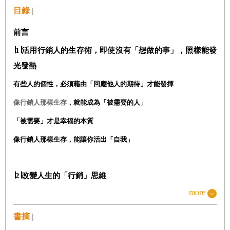
目錄 |
前言
∣1
∣活用行銷人的生存術，即使沒有「想做的事」，照樣能發
光發熱
有些人的個性，必須藉由「回應他人的期待」才能發揮
像行銷人那樣生存
，就能成為「被需要的人」
「被需要」才是幸福的本質
像行銷人那樣生存，能讓你活出「自我」
∣2
∣改變人生的「行銷」思維
more
因為「不表現自己」，反而發光發熱
從對方需求出發的「行銷人觀點」，能讓你發光發熱
書摘 |