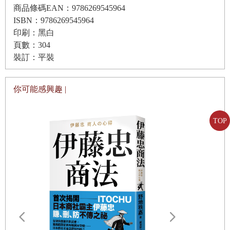
商品條碼EAN：9786269545964
行銷也可以成為「生存智慧」
ISBN：9786269545964
有一個組織名叫「美國行銷協會」（
American Marketing
「像行銷人那樣生存」的藝術家
印刷：黑白
Association
）。行銷本就源自美國，該組織可說是行銷的正宗嫡派。
頁數：304
裝訂：平裝
關於行銷的「定義」，我們先看看正宗嫡派是怎麼說的。
CHAPTER2
行銷是「人類智慧的結晶」
在此先跟各位預告，文字的說明非常艱澀難解，請各位千萬別因此卻
｜1
｜為了「理解對方，回應期待」，人們進行了大規模的
你可能感興趣 |
步，一開始就算看不懂也無妨。
實證研究
TOP
【行銷的定義】
｜2
｜關於行銷的三個誤解
所謂行銷，是將對顧客、工作夥伴、社會全體而言有價值的提供物，
‧
誤解
1
：行銷就是廣告宣傳
進行創造、傳達、搬運、交換這一連串動作的活動、組織及過程。
→提高商品力也是行銷
‧
誤解
2
：只要能夠做出好商品，根本不需要行銷
這段文字別說不好讀，根本看不懂到底想表達些什麼吧。
→不為人知的「好商品」多如牛毛
不過，真不愧是正宗嫡派，仔細閱讀這段文字，反覆思考吟味以後，
‧誤解3：聽了顧客的意見就無法產生創新