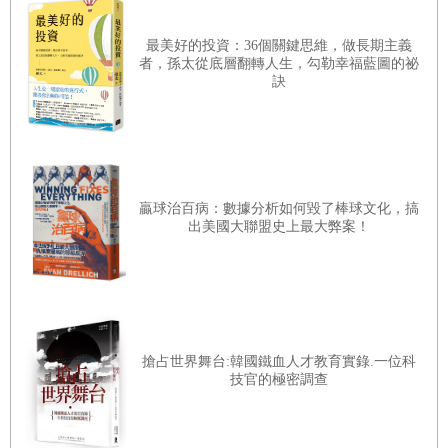
STEP1
定義市場
【重點
2
】所謂行銷……以顧客、工作夥伴、社會全體為對象
——找出「讓自己更加發光發熱的領
域」
提到「行銷」，大多數人會認為這是以「顧客」為對象的商業活動。
最美好的投資：36個關鍵思維，做長期主義
者，孫太從底層翻轉人生，勾勒幸福藍圖的祕
｜
1
｜為何要「定義市場」？
但是，
行銷的對象不必非得是「顧客」不可。
凡是企業舉辦的徵才活
訣
何謂「定義市場」
動、大學招生、政治人物拉票、慈善團體募款，全都有可以稱之為行
銷的活動或過程。
在「自己能做到的事」與「可服務的對象多寡」取得平衡
實際上，大學教學所使用的行銷教科書中，還會另立章節說明慈善團
盡可能選擇較大的市場
體或政治團體的行銷活動。
贏球治百病：數據分析如何毀了棒球文化，搞
出美國大聯盟史上最大弊案！
｜
2
｜行銷人「定義市場」的思考與技術
【重點
3
】所謂行銷……創造、傳達、搬運、交換對顧客、工作夥
找出「切入點」
伴、社會全體而言有價值的提供物
從五大重點評估市場是否有望
那麼，「可稱之為行銷的活動或過程」，具體來說是什麼呢？
搶占世界舞台:韓國鐵血人才教育實錄.一位科
這才是最大的重點。
技官的極密調查
｜
3
｜在工作、職涯、人生活用「定義市場」
用一句話簡單來說，
就是創造價值，然後進行該價值的傳達、送達
、
「定義市場」也可用於平常的工作
交換
。