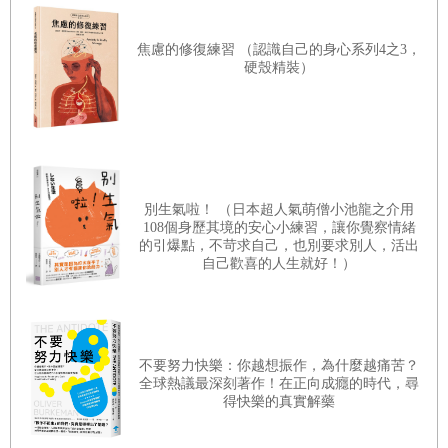
情緒崩潰
焦慮的修復練習 （認識自己的身心系列4之3，
那晚我並沒有「精神崩潰」，我是被原本該讓我心靈完整的人搞到崩
硬殼精裝）
潰的。我知道附近有個當地稱為「水療中心」的地方，我問警察能不
能帶我去。他們答應了。雖然不熟悉那裡的服務品質或評價，但我想
至少終於可以好好睡一下，吃點營養的食物，也許還能得到一些醫療
照顧。經歷這麼多，我非常擔心自己的身體狀況，我知道自己需要從
別生氣啦！ （日本超人氣萌僧小池龍之介用
剛剛經歷的複雜心理創傷中復原。我的身體在這裡，但我的心理、情
108個身歷其境的安心小練習，讓你覺察情緒
的引爆點，不苛求自己，也別要求別人，活出
緒以及精神完全斷電，現在處於一種保護模式。
自己歡喜的人生就好！）
我記得自己從警車走出來，在停車場踱步，雖然清楚那個地方不是我
的歸屬，但我家人的家也不是我的歸屬。我不知道自己的歸屬在哪
裡。經過漫長而昏沉的掙扎，摩根說服我走進去，我毫無知覺。我簽
不要努力快樂：你越想振作，為什麼越痛苦？
字進去，以為我也可以簽字出來，完全不知道自己簽的是什麼。和幾
全球熱議最深刻著作！在正向成癮的時代，尋
得快樂的真實解藥
位員工談過之後，摩根把我留在那裡。那個地方的空間大小、顏色、
氣味，人們的名字、長相，這些細節我都沒什麼記憶。有人帶我走到