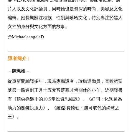
片人以及文化評論員，同時她也是資深的時尚、美容及文化
編輯。她長期關注種族、性別與嘻哈文化，特別專注於黑人
女性的身分與文化方面的故事。
@MichaelaangelaD
譯者簡介 |
－
陳珮榆
－
從事新聞編譯多年，現為專職譯者，瑜珈運動員，喜歡把聖
誕節一路過到正月十五元宵落幕才肯罷休的小羊。近期譯書
有《頂尖操盤手的10.5堂投資思維課》、《好問：化異見為
助力的關鍵說服力》、《羅傑‧費德勒：無可取代的網球之
王》。