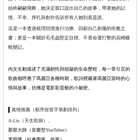
始終翩翩飛舞，她決定親口說出自己的故事，帶著她的記
憶、不幸、掙扎與創作告訴所有人她到底是誰。
這是一本透過梳理回憶進行治療、回顧自己創傷的痊癒之
書；更是一本關於毛毛蟲堅定目標、不畏命運打擊的花蝴蝶
蛻變記。
內文生動描述了充滿韌性與顛簸的生命歷程，每一章引言的
歌曲都呼應了瑪麗亞各種時期，歌詞裡藏著瑪麗亞當時的心
情與故事，彷彿是電影彩蛋般的小祕密。
▌
真情推薦（順序按首字筆劃排列）
A-Lin
（天生歌姬）、
那那大師（音樂型YouTuber）
李明璁（社會學家、作家）