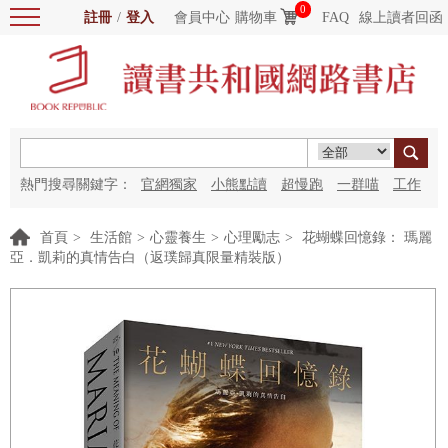
0
註冊
/
登入
會員中心
購物車
FAQ
線上讀者回函
熱門搜尋關鍵字：
官網獨家
小熊點讀
超慢跑
一群喵
工作
細胞
海洋圖書館
紅花
首頁
>
生活館
>
心靈養生
>
心理勵志
>
花蝴蝶回憶錄： 瑪麗
亞．凱莉的真情告白（返璞歸真限量精裝版）