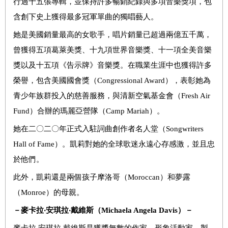
行過十五張專輯，並保持許多暢銷紀錄與多項音樂獎項，包
含創下史上獲得最多冠軍單曲的獨唱藝人。
她是美國銷量最高的女歌手，唱片銷量已超過兩億五千萬，
曾獲得五項葛萊美獎、十九項世界音樂獎、十一項全美音樂
獎以及十五項《告示牌》音樂獎。在職業生涯中也獲得許多
榮譽，包含美國國會獎（
Congressional Award
），表彰她為
青少年族群投入的慈善服務，與清新空氣基金會（
Fresh Air
Fund
）合辦的瑪麗亞營隊（
Camp Mariah
）。
她在二〇二〇年正式入駐詞曲創作者名人堂（
Songwriters
Hall of Fame
）。凱莉對她的全球歌迷永遠心存感激，並且忠
於他們。
此外，凱莉還是兩個孩子摩洛哥（
Moroccan
）和夢露
（
Monroe
）的母親。
－麥卡拉
‧
安琪拉
‧
戴維斯（
Michaela Angela Davis
）－
麥卡拉
‧
安琪拉
‧
戴維斯是獲獎無數的作家、形象活動家、製