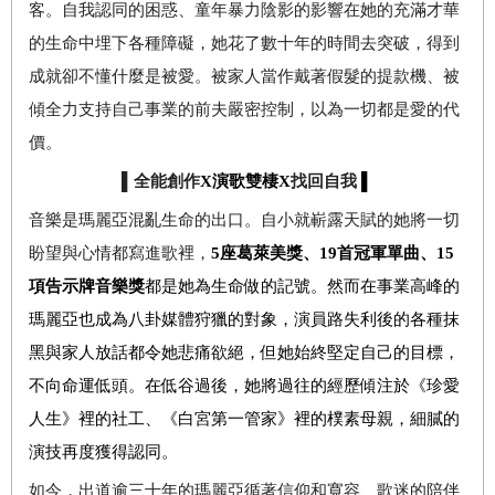
客。自我認同的困惑、童年暴力陰影的影響在她的充滿才華
的生命中埋下各種障礙，她花了數十年的時間去突破，得到
成就卻不懂什麼是被愛。被家人當作戴著假髮的提款機、被
傾全力支持自己事業的前夫嚴密控制，以為一切都是愛的代
價。
▌全能創作
X
演歌雙棲
X
找回自我
▌
音樂是瑪麗亞混亂生命的出口。自小就嶄露天賦的她將一切
盼望與心情都寫進歌裡，
5
座葛萊美獎、
19
首冠軍單曲、
15
項告示牌音樂獎
都是她為生命做的記號。然而在事業高峰的
瑪麗亞也成為八卦媒體狩獵的對象，演員路失利後的各種抹
黑與家人放話都令她悲痛欲絕，但她始終堅定自己的目標，
不向命運低頭。在低谷過後，她將過往的經歷傾注於《珍愛
人生》裡的社工、《白宮第一管家》裡的樸素母親，細膩的
演技再度獲得認同。
如今，出道逾三十年的瑪麗亞循著信仰和寬容、歌迷的陪伴