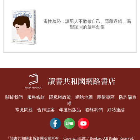
大廳盡頭的一個小房間。我注意到房間沒有窗戶，儘管實際可能不是
如此。有扇門把我關進去，裡面有張床，我全身緊繃蜷縮在床上。
毒性羞恥：讓男人不敢做自己、隱藏過錯、渴
恐怖的事來得很快。
望認同的童年創傷
我可以聽到遠處傳來拖把使勁在地板摩擦、甩動所發出的沉悶聲響，
還有幾位年輕女孩壓低音量、交頭接耳的講話聲和笑聲。每隔一會兒
就清楚聽到她們說「瑪麗亞．凱莉」。拖把和人聲越來越近，越來越
大，就在我的門外。她們的笑聲一直在我腦中迴盪。我把身子縮得更
緊，閉上眼睛，試圖就此消失。沒有解脫的感覺。我非常害怕，而且
完全獨自一人。祈禱沒有得到回應，陪伴我的只有恐懼。像我這樣躲
在門後的其他人，他們驚慌而嗚嗚咽咽的哭泣聲從未停止，隨著折騰
關於我們
服務條款
隱私權政策
網站地圖
團購專區
防詐騙宣
導
的夜晚緩慢爬向黎明。
常見問題
合作提案
年度出版品
聯絡我們
好站連結
到了隔天，既沒有休息到，腦袋也昏昏沉沉，但我不再完全麻木無
感。我知道自己需要療傷、平靜、治療、食物、休息和復原。我需要
受到照顧，前一晚草率選擇去最近的地方顯然不是正確的決定。腦袋
「讀書共和國出版集團版權所有」 Copyright©2017 Bookrep All Rights Reserved.