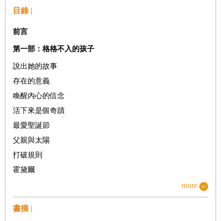
目錄 |
前言
第一部：格格不入的孩子
說出她的故事
存在的意義
喚醒內心的信念
活下來是個奇蹟
最愛聖誕節
父親與太陽
打破規則
霍黛爾
我生命中的光芒
more
蒲公英茶
書摘 |
梳開髮絲與心結