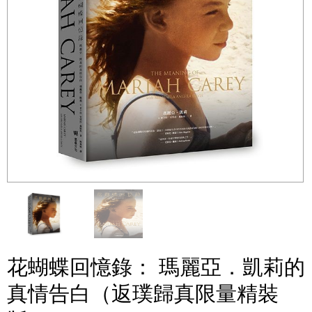
花蝴蝶回憶錄： 瑪麗亞．凱莉的
真情告白（返璞歸真限量精裝