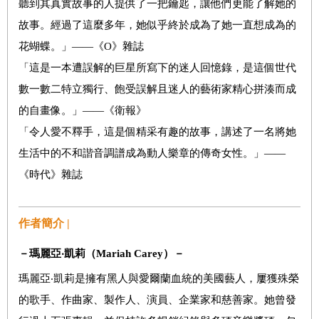
聽到其真實故事的人提供了一把鑰匙，讓他們更能了解她的
故事。經過了這麼多年，她似乎終於成為了她一直想成為的
花蝴蝶。」
——
《
O
》雜誌
「這是一本遭誤解的巨星所寫下的迷人回憶錄，是這個世代
數一數二特立獨行、飽受誤解且迷人的藝術家精心拼湊而成
的自畫像。」
——
《衛報》
「令人愛不釋手，這是個精采有趣的故事，講述了一名將她
生活中的不和諧音調譜成為動人樂章的傳奇女性。」
——
《時代》雜誌
作者簡介 |
－瑪麗亞
‧
凱莉
（
Mariah Carey
）
－
瑪麗亞
‧
凱莉是擁有黑人與愛爾蘭血統的美國藝人，屢獲殊榮
的歌手、作曲家、製作人、演員、企業家和慈善家。她曾發