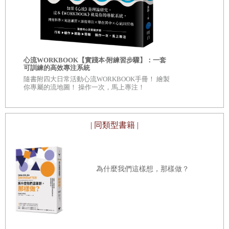
那些天后們
接下來的時間裡，我們聊得很輕鬆愉快。最後我甚至意識到每個人都
關於幾位好人的小故事
發現我們對彼此的好感，但我不在乎。這是我的狂歡夜，我感受到自
雙胞胎寶寶駕到
由的甘美，這一切的刺激與誘惑。我知道有人在監視我，但管他去
幸福的水晶球
自我批評也
死。德瑞克年輕、黑白混血，有企圖心，做著他夢想的工作，跟我一
心流WORKBOOK【實踐本‧附練習步驟】：一套
後記
服自我懷疑
可訓練的高效專注系統
樣！置身於人群、燈光和音樂之中，感覺世界上只剩下我們。雖然只
◎深入意識
隨書附四大日常活動心流WORKBOOK手冊！ 繪製
致謝
自己 ◎每章
你專屬的流地圖！ 操作一次，馬上專注！
是一閃即逝，仍燃起了我內心的火苗。
看待自己、
音樂版權
儘管這樣太明目張膽，我還是讓德瑞克陪我走到車子，司機在車裡等
照片版權
| 同類型書籍 |
我（當然，司機就是湯米的眼線）。和他在一起的時候才感覺活著。
我永遠不會忘記那天晚上走在他身旁，抬頭望著他，看著他高大壯碩
的身材和走路的姿勢，在他旁邊覺得自己很嬌小。那是截然不同的體
為什麼我們這樣想，那樣做？
驗，在人行道散步兩分鐘比走上千條紅毯更令我感到興奮。那才是真
實的瞬間。我信步走在紐約街道上，深夜悶熱的微風吹撫我的頭髮，
讓精緻的針織洋裝貼在我身上。真的感覺很棒，無拘無束。