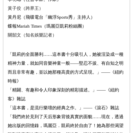
黃子佼（跨界王）
黃丹尼（飛碟電台「幽浮Sports秀」主持人）
蝶報Mariah Times（瑪麗亞凱莉粉絲團）
關韶文（知名娛樂記者）
「凱莉的全面勝利……這本書十分吸引人，她被渲染成一種
精神力量，就如同音樂神童一般
——
堅忍不拔、有自知之明
而且非常有趣，並以她那種高貴的方式呈現。」
——
《紐約
時報》
「精闢、有趣和令人印象深刻的精彩描述。」
——
《紐約
客》雜誌
「這本書，是流行樂壇的經典之作。」
——
《滾石》雜誌
「我們終於見到了天后形象背後真實的面貌……現在，透過
她出版的回憶錄，瑪麗亞．凱莉終於自由了！她為那些渴望