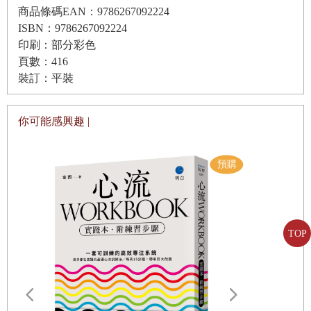
商品條碼EAN：9786267092224
辛辛莊園的最後演出
混血或多重混血的議題。我的父母不懂怎麼解釋，而湯米從不想談論
ISBN：9786267092224
甜如蜜糖的愛情
我的混血身分；就算沒有對此事感到羞恥，他肯定也不想大肆宣揚。
印刷：部分彩色
會見索尼社長
我簡直不敢置信，這是我第一個沒有他在的夜晚，突然間我和年輕、
頁數：416
裝訂：平裝
第三部：星夢飛舞
聰明、有創造力的人進行了一場種族與認同的對話。
〈
FIRECRACKER
〉
最後這場討論轉到我身上。某個來自亞曼尼公司的人說，他看不出我
你可能感興趣 |
不得安息
有黑人血統（順帶一提，他沒有黑人血統）。萬雅不以為然，扯開嗓
災難與狗毛
子說：「少來了，老兄，拜託！我們都知道，你怎麼可能不知道？」
情緒崩潰
我笑了，但我也很好奇。彷彿得到什麼暗示似的，亞曼尼團隊的另一
第四部：解放咪咪
個人插話：「德瑞克，你媽不就是愛爾蘭裔，而你爸是黑人嗎？你怎
我的表親維尼
麼看？」
拉丁歌王
TOP
突然間我好像看得見他了。德瑞克絕對不再是個路人甲，反而更像是
解放自我
白馬王子。第一次接觸的感受非常深刻。我在我的歌裡面創造無數個
父親與日落
浪漫時刻，難以置信我已經悲傷那麼久。終於，好像我真的活在夢境
《珍愛人生》
裡。我望著他的雙眼，宛如漂浮在金黃池水裡閃爍的玉石珍珠。