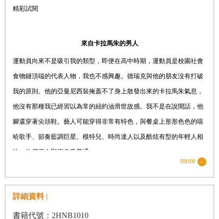
瑪麗蓮夢露
精彩試閱
第二部：辛辛莊園
拉開辛辛莊園的序幕
來自卡拉馬朱的男人
〈
ALONE IN LOVE
〉
運動員向來不是吸引我的類型，即便在高中時期，運動員是校園社會
〈
MAKE IT HAPPEN
〉
食物鏈頂端的代表人物，我也不感興趣。德瑞克與他的朋友沒有打破
音樂界大咖
我的原則。他的亞曼尼西裝掩蓋不了身上散發出來的卡拉馬朱氣息，
公主還是囚犯？
他沒有那種我已經習以為常的紐約油滑世故感。我不是在說閒話，他
如家人般的歌迷
腳還穿著尖頭鞋。藝人可能穿得非常有特色，與餐桌上形形色色的嘻
世紀婚禮與寒酸蜜月
哈歌手、節奏藍調巨星、模特兒、時尚達人以及酷炫有型的年輕人相
感恩節餐會取消了！
比，他們兩人顯得非常普通。
〈
FANTASY
〉
more
餐廳的氣氛沉悶，我們這桌卻鬧哄哄的，聊著聊著話題轉到了「不明
那個夏夜，我們暫時逃離一下．．．
顯的黑人」——雖然不經意帶到，但聊得更細微。我被吸引住了。我
愛情副作用
詳細資料 |
們討論到私下認為誰是黑人，或者誰可能有黑人血統，如何辨識他們
來自卡拉馬朱的男人
是不是黑人，哪些人經常被認錯。我從來沒有這麼開誠布公談論黑白
書籍代號：2HNB1010
〈
SHOOK ONES
〉