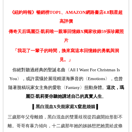
《紐約時報》暢銷榜
TOP1
、
AMAZON
網路書店
4.8
顆星超
高評價
傳奇天后瑪麗亞‧凱莉唯一親筆回憶錄
X
獨家收錄
59
張珍藏照
片
「我花了一輩子的時間，換來寫這本回憶錄的勇氣與洞
見。」
你絕對聽過經典的聖誕名曲〈
All I Want For Christmas Is
You
〉，或許震懾於展現精湛海豚音的〈
Emotions
〉，也曾
隨著脫稿玩家女主角的愛歌〈
Fantasy
〉扭動身體。
這次，瑪
麗亞‧凱莉要你聽她講述自己的真實人生
。
▌黑白混血
X
失能家庭
X
窒息
婚姻
▌
三歲那年父母離婚，黑白混血的雙重歧視從四歲開始形影不
離。哥哥有暴力傾向，
十二歲那年她的姊姊想把她賣給皮條