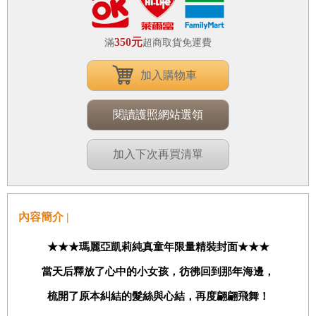
350元
滿
超商取貨免運費
加入購物車
閱讀護照網站選領
加入下次再買清單
內容簡介 |
★★★
瑪麗亞凱莉純真童年限量精裝封面
★★★
當天后釋放了心中的小女孩，彷彿回到那年海邊，
梳開了原本糾結的髮絲與心結，再度翩翩飛舞！