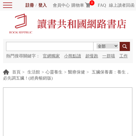
0
註冊
/
登入
會員中心
購物車
FAQ
線上讀者回函
熱門搜尋關鍵字：
官網獨家
小熊點讀
超慢跑
一群喵
工作
細胞
海洋圖書館
紅花
首頁
>
生活館
>
心靈養生
>
醫療保健
>
五臟保養書：養生，
必先調五臟！(經典暢銷版)