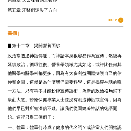
第五章 牙醫們迷失了方向
more
第六章 製藥業帶風向
書摘 |
第二部 揭穿「慢性病」
▊第十二章 揭開營養面紗
第七章 不是病的病
政治常透過神話傳遞，而神話本身很容易作為宣傳，然後再
第八章 檢查點A、B、C：營養感知與慢性病
延續政治，循環往復。營養學領域尤其如此，或許比任何其
第九章 收集數據自我評估
他醫學相關學科都更多，因為有太多利益團體擁護自己的信
第十章 藥石罔效，只能改善飲食
仰和企圖，這就是為什麼我們需要科學，這是揭穿神話的唯
一方法。只有科學才能粉碎宣傳話術，為新的政治格局鋪下
康莊大道。醫療保健專業人士並沒有創造神話或宣傳，因為
第三部 營養戰場筆記
他們早已對所知深信不疑。讓我們從圍繞著神話的術語開
第十一章 何謂「健康」？
始。這裡只舉三個例子：
第十二章 揭開營養面紗
一、體重：體重何時成了健康的代名詞？或許當人們開始認