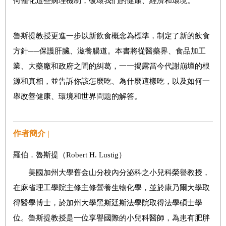
何催化這些病理機制，破壞我們的健康、經濟和環境。
魯斯提教授更進一步以新飲食概念為標準，制定了新的飲食
方針──保護肝臟、滋養腸道。本書將從醫藥界、食品加工
業、大藥廠和政府之間的糾葛，一一揭露當今代謝崩壞的根
源和真相，並告訴你該怎麼吃、為什麼這樣吃，以及如何一
舉改善健康、環境和世界問題的解答。
作者簡介 |
羅伯．魯斯提（Robert H. Lustig）
美國加州大學舊金山分校內分泌科之小兒科榮譽教授，
在麻省理工學院主修主修營養生物化學，並於康乃爾大學取
得醫學博士，於加州大學黑斯廷斯法學院取得法學碩士學
位。魯斯提教授是一位享譽國際的小兒科醫師，為患有肥胖