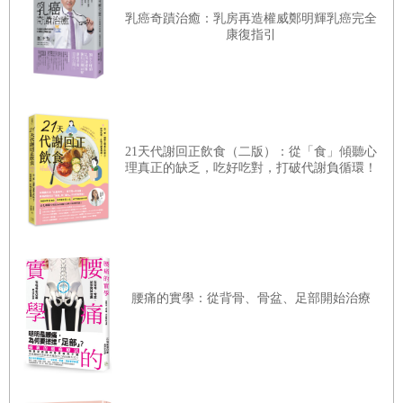
乳癌奇蹟治癒：乳房再造權威鄭明輝乳癌完全
這神話是威爾伯．艾華特留下的唯一遺產。他認為所有的卡
康復指引
路里都相同，都一樣產生相當於四千一百八十四焦耳的能
量。從物理學的角度來看，一卡路里就是一卡路里，但那又
怎樣呢？卡路里是多是少與它們在人體內的作用無關，體重
增加只與卡路里儲存的方式有關。
21天代謝回正飲食（二版）：從「食」傾聽心
人體獲取卡路里並轉化為化學能的效率非常不均衡。了解這
理真正的缺乏，吃好吃對，打破代謝負循環！
些現象就能知道實際上「熱量並非都相同」，吃一把杏仁和
吃一個甜甜圈就是不一樣，即使它們的卡路里相同。
關於「卡路里就是卡路里」這個迷思，我可以舉五個例子來
反駁：
腰痛的實學：從背骨、骨盆、足部開始治療
一、纖維：吃下一把杏仁有一百六十大卡熱量，但身體只吸
收了一百三十大卡。剩下的三十大卡無法吸收，那是因為杏
仁所含的纖維妨礙了十二指腸（小腸前段）的吸收，到了空
腸和迴腸（中、後段腸道）才由裡面的菌叢消化，提供腸道