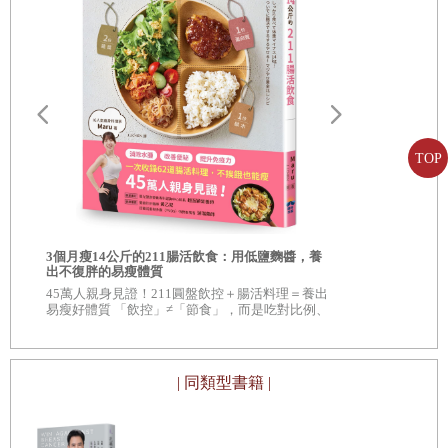
第五部 食品警察到底在哪裡？
果糖）？食品業說「人需要糖才能生存」，雖然人確實需要
第二十三章 主流立場
維持一定的血糖濃度，但卻並不必然要靠吃糖。事實上肝臟
第二十四章 美國農業部和食品藥物管理局沒殺人，卻眼睜睜
可以從脂肪中的三酸甘油酯分解出甘油，用來合成葡萄糖
看人們走向死亡
（請見圖7-3d），或是把胺基酸轉化為葡萄糖，這個過程稱
第二十五章 真食物有益地球環境
為糖質新生（Gluconeogenesis）。所以你根本不需要靠吃糖
TOP
來維持生命。事實上，地球上任何動物細胞都沒有依賴糖分
第二十六章 真食物更經濟
生存的必要性，這表示你可能只是想吃糖，但實際上糖對身
第二十七章 不要加工食品
自
造臉者：重
體並非必要。
現代整形外
第二十八章 真食物案例
3個月瘦14公斤的211腸活飲食：用低鹽麴醬，養
編
◆《紐約時報
出不復胖的易瘦體質
營養神話很難消除，就像佛地魔和吸血鬼一樣無法摧毀，尤
遜
書 ◆ 20
45萬人親身見證！211圓盤飲控＋腸活料理＝養出
評》、《出
其是當食品業黑暗勢力（請見第二十三章）花大錢來維持和
易瘦好體質 「飲控」≠「節食」，而是吃對比例、
謝辭
吃對食物。 改善腸道健康、增加免疫力，不僅瘦
宣傳時。以下是我盡最大的努力，試著徹底擊敗每一個營養
得漂亮，身體也更健康！
專有名詞與縮寫
神話，讓你可以「忘記」你原本信以為真的事。
| 同類型書籍 |
▍卡路里並非都一樣