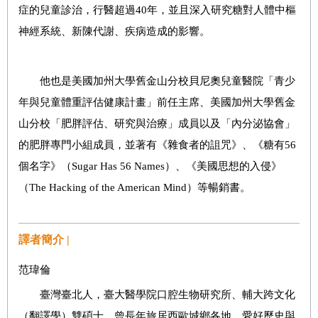
症的兒童診治，行醫超過40年，並且深入研究糖對人體中樞
神經系統、新陳代謝、疾病造成的影響。
他也是美國加州大學舊金山分校貝尼奧兒童醫院「青少
年與兒童體重評估健康計畫」前任主席、美國加州大學舊金
山分校「肥胖評估、研究與治療」成員以及「內分泌協會」
的肥胖專門小組成員，並著有《雜食者的詛咒》、《糖有56
個名字》（Sugar Has 56 Names）、《美國思想的入侵》
（The Hacking of the American Mind）等暢銷書。
譯者簡介 |
范瑋倫
臺灣臺北人，臺大醫學院口腔生物研究所、輔大跨文化
（翻譯學）雙碩士。曾長年旅居西歐城鄉各地，愛好歷史與