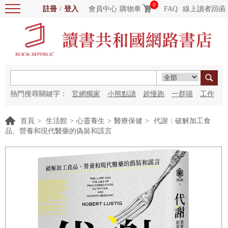
0
註冊
/
登入
會員中心
購物車
FAQ
線上讀者回函
熱門搜尋關鍵字：
官網獨家
小熊點讀
超慢跑
一群喵
工作
細胞
海洋圖書館
紅花
首頁
>
生活館
>
心靈養生
>
醫療保健
>
代謝：破解加工食
品、營養和現代醫藥的偽裝和謊言