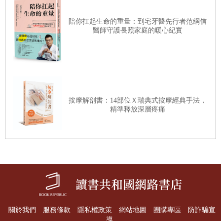
菌自己使用。你的確吃進了這些卡路里，但身體並沒有吸收
這麼多，腸道菌倒是吸收不少。
陪你扛起生命的重量：到宅牙醫先行者范綱信
醫師守護長照家庭的暖心紀實
二、蛋白質：如果要將胺基酸轉化為能量，就要透過肝臟去
除胺基轉化為有機酸（例如，天門冬胺酸轉化為草醯乙
酸），這要花掉兩個ATP，而合成碳水化合物則要一個
ATP。這稱為進食產熱（Thermic Effect of Food, TEF）。代
謝脂肪需要花2～3%的熱量，碳水化合物約6～8%，蛋白質
按摩解剖書：14部位Ｘ瑞典式按摩經典手法，
精準釋放深層疼痛
約25～30%，這表示燃燒蛋白質比燃燒碳水化合物需要花費
更多的能量。熱量在消化過程燃燒掉了，也就無法儲存。
三、脂肪：脂肪每克有九大卡熱量。但Omega-3脂肪酸不會
被燃燒，而是會被儲存起來，因為大腦中的細胞膜和神經元
需要它們（請見第七章和第十九章）。還有，反式脂肪無法
燃燒，因為人類沒有裂解反式雙鍵的酶，但它們卻會阻塞動
脈危害生命，這問題已無關熱量。總之，兩種都無法燃燒，
關於我們
服務條款
隱私權政策
網站地圖
團購專區
防詐騙宣
但一種能救命、另一種會害人。
導