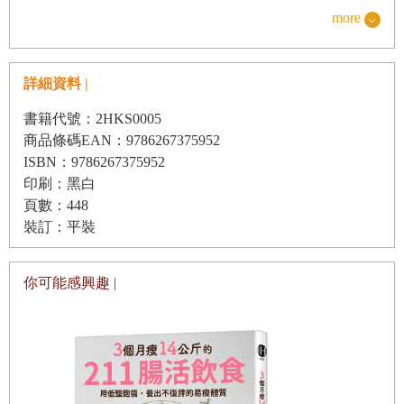
第十三章 新冠疫情期間的飲食
為健康是種新德行的那天。我們不能因為貧窮或種族而羞辱
more
第十四章 成年人的飲食習慣及方式
人，卻可以羞辱胖子，因為「胖等於貪吃和懶惰，人胖就是
第十五章 兒童與青少年該吃什麼、怎麼吃
有錯」。但數據卻顯示，決定健康與否的是肝臟和內臟脂
詳細資料 |
肪，而不是體重或全身脂肪。肝脂肪頂多半公斤左右、內臟
第十六章 胎兒及嬰幼兒飲食建議及方式
書籍代號：2HKS0005
脂肪頂多三公斤，這在體重計上是秤不出差別來的，而且體
商品條碼EAN：9786267375952
重正常的人也會有肝脂肪。重要的不是外表能看到的脂肪，
ISBN：9786267375952
第四部 加工食品大戰
而是肉眼看不到的那些。
印刷：黑白
第十七章 食品分類
頁數：448
二、脂肪：這個詞是指體脂肪還是膳食脂肪？或者是後面很
裝訂：平裝
第十八章 食品中的有害成分
快會談到的脂肪酸？或是「我穿這條褲子看起來屁股會不會
第十九章 食物營養流失
很大？」（友情提示：永遠不要回答這個問題。）有三分之
你可能感興趣 |
第二十章 食品添加劑
二的美國人依然相信「脂肪會讓人發胖」，雖然膳食脂肪確
實能轉化為體脂肪，但也只有在胰島素作用下才會發生，所
第二十一章 食物成癮
以膳食脂肪真的不是增加體重的起因，因為它不會促進胰島
第二十二章 食品詐欺
素分泌，反而是精製碳水化合物和糖才會使胰島素升高。
三、糖：這是指血糖（葡萄糖）還是飲食中的糖分（葡萄糖-