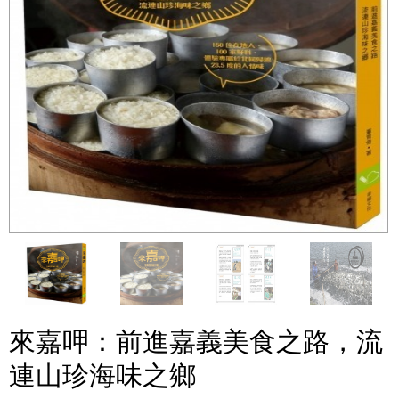
來嘉呷：前進嘉義美食之路，流
連山珍海味之鄉