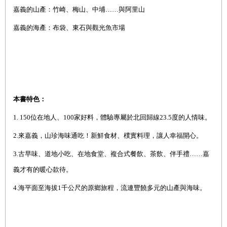
嘉義的山產：竹崎、梅山、中埔……與阿里山
嘉義的海產：布袋、東石與觀光魚市場
本書特色：
1.
150
位在地人、100家好料，體驗專屬於北回歸線23.5度的人情味。
2.
來嘉義，山珍海味通吃！新鮮食材、樸實料理，讓人幸福開心。
3.
古早味、道地小吃、在地食堂、複合式餐飲、茶飲、伴手禮……嘉
義才有的暖心款待。
4.
海平面至海拔1千公尺的原鄉旅程，流連豐饒多元的山產與海味。