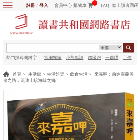
0
註冊
/
登入
會員中心
購物車
FAQ
線上讀者回函
熱門搜尋關鍵字：
官網獨家
小熊點讀
超慢跑
一群喵
工作
細胞
海洋圖書館
紅花
首頁
>
生活館
>
生活娛樂
>
飲食生活
>
來嘉呷：前進嘉義美
食之路，流連山珍海味之鄉