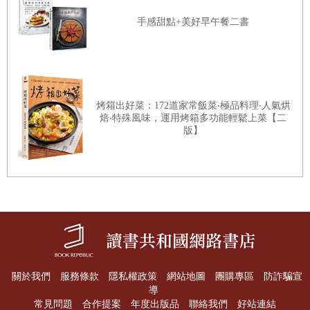
手感甜點+美好早午餐二書
烤箱出好菜：172道家常飯菜‧極品料理‧人氣烘
焙‧特殊風味，運用烤箱多功能輕鬆上菜【二
版】
關於我們
服務條款
隱私權政策
網站地圖
團購專區
防詐騙宣
導
常見問題
合作提案
年度出版品
聯絡我們
好站連結