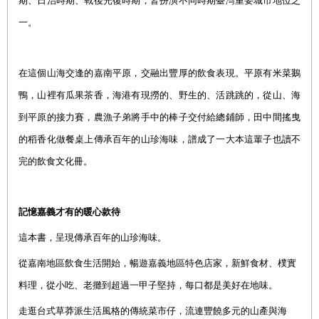
期、日治時期、戰後光復時期，皆扮演不同時期臺灣重要城市地位之
一。
在這個山海交逢的嘉南平原，交融出豐厚的飲食表現。平原有米菜鵝
鴨，山裡有瓜果茶香，海港有現撈的、野生的、活跳跳的，從山、海
到平原的接力賽，農漁子弟將手中的棒子交付給總鋪師，田中間搖曳
的稻香化做餐桌上傳承百年的山珍海味，譜成了一大本這輩子也讀不
完的飲食文化冊。
記憶嘉義才有的暖心款待
這本書
，呈現傳承百年的山珍海味。
從
嘉南地區飲食生活開始，暢遊嘉義地區特色店家，新鮮食材、樸實
料理，從小吃、老攤到超過一甲子堅持，每口都是美好在地味。
走逛台式草莽派生活風格的傳統菜市仔，流連豐饒多元的山產與海