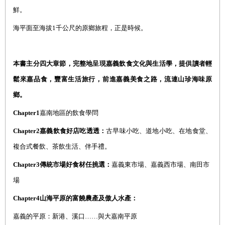
鮮。
海平面至海拔1千公尺的原鄉旅程，正是時候。
本書主分四大章節，完整地呈現嘉義飲食文化與生活學
，提供讀者輕
鬆來嘉品食，豐富生活旅行，前進嘉義美食之路，流連山珍海味原
鄉。
Chapter1
嘉南地區的飲食學問
Chapter2
嘉義飲食好店吃透透：
古早味小吃、道地小吃、在地食堂、
複合式餐飲、茶飲生活、伴手禮。
Chapter3
傳統市場好食材任挑選：
嘉義東市場、嘉義西市場、南田市
場
Chapter4
山海平原的富饒農產及傲人水產：
嘉義的平原：新港、溪口……與大嘉南平原