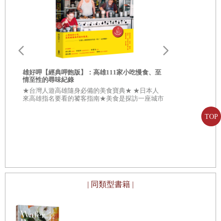
雄好呷╳雄
書】
★從「好呷
合★ \\\
雄好呷【經典呷飽版】：高雄111家小吃慢食、至
敵手///
情至性的尋味紀錄
★台灣人遊高雄隨身必備的美食寶典★ ★日本人
來高雄指名要看的饕客指南★美食是探訪一座城市
最傑出的理由！ 在高雄，處處都有難以撼動的古
早美味地標。
TOP
好
生
| 同類型書籍 |