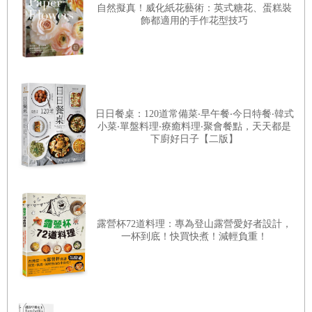
自然擬真！威化紙花藝術：英式糖花、蛋糕裝
飾都適用的手作花型技巧
日日餐桌：120道常備菜‧早午餐‧今日特餐‧韓式
小菜‧單盤料理‧療癒料理‧聚會餐點，天天都是
下廚好日子【二版】
露營杯72道料理：專為登山露營愛好者設計，
一杯到底！快買快煮！減輕負重！