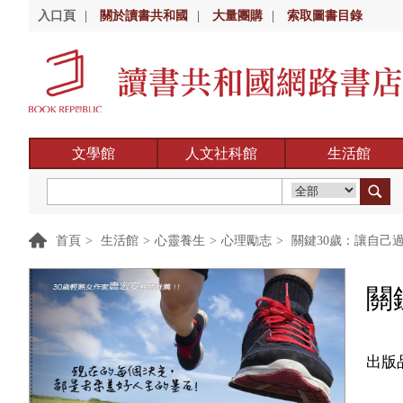
入口頁
|
關於讀書共和國
|
大量團購
|
索取圖書目錄
文學館
人文社科館
生活館
首頁
>
生活館
>
心靈養生
>
心理勵志
>
關鍵30歲：讓自己過
關
出版