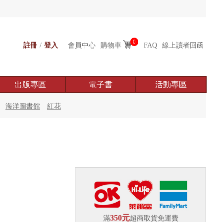
0
註冊
/
登入
會員中心
購物車
FAQ
線上讀者回函
出版專區
電子書
活動專區
海洋圖書館
紅花
350元
滿
超商取貨免運費