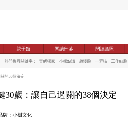
親子館
閱讀部落
閱讀護照
熱門搜尋關鍵字：
官網獨家
小熊點讀
超慢跑
一群喵
工作細胞
關的38個決定
鍵30歲：讓自己過關的38個決定
品牌：小樹文化