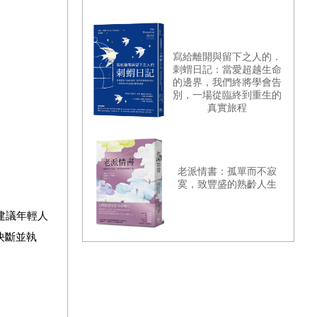
寫給離開與留下之人的．
刺蝟日記：當愛超越生命
的邊界，我們終將學會告
別，一場從臨終到重生的
真實旅程
老派情書：孤單而不寂
寞，致豐盛的熟齡人生
建議年輕人
決斷並執