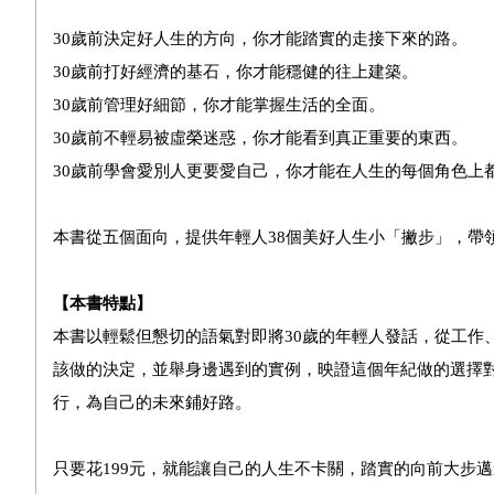
30歲前決定好人生的方向，你才能踏實的走接下來的路。
30歲前打好經濟的基石，你才能穩健的往上建築。
30歲前管理好細節，你才能掌握生活的全面。
30歲前不輕易被虛榮迷惑，你才能看到真正重要的東西。
30歲前學會愛別人更要愛自己，你才能在人生的每個角色上
本書從五個面向，提供年輕人38個美好人生小「撇步」，帶
【本書特點】
本書以輕鬆但懇切的語氣對即將30歲的年輕人發話，從工作、
該做的決定，並舉身邊遇到的實例，映證這個年紀做的選擇
行，為自己的未來鋪好路。
只要花199元，就能讓自己的人生不卡關，踏實的向前大步