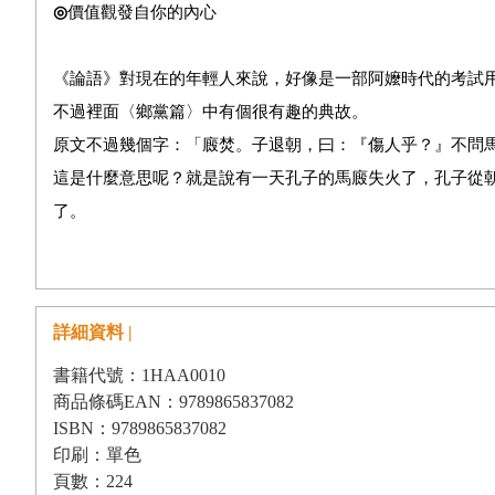
◎
價值觀發自你的內心
《論語》對現在的年輕人來說，好像是一部阿嬤時代的考試
不過裡面〈鄉黨篇〉中有個很有趣的典故。
原文不過幾個字：「廄焚。子退朝，曰：『傷人乎？』不問
這是什麼意思呢？就是說有一天孔子的馬廄失火了，孔子從
了。
因此，古人很欽佩孔子貴人而賤畜的態度。
大家可能會覺得這樣做好像也沒有什麼特別，可是在古代，
前幾天我在開車要到台北的路上，卻看到恰恰相反的事。
詳細資料 |
那天我剛好開車經過民生西路附近，看到一台雙Ｂ豪華大轎
書籍代號：1HAA0010
車的車主當下的第一反應，是立刻跳下車來，蹲下來檢視他
商品條碼EAN：9789865837082
不管事故發生的錯誤是誰，但是，先看看騎摩托車的少年是
ISBN：9789865837082
這就是價值觀的不同！
印刷：單色
頁數：224