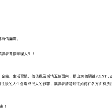
都自信滿滿。
領讀者迎接璀璨人生！
金錢、生活習慣、價值觀及感情五個面向，提出38個關鍵POINT，
對往後的人生會造成很大的影響，讓讀者清楚知道如何在各方面有所
邁進！