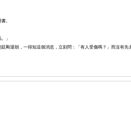
用書。
馬。」
朝廷剛退朝，一得知這個消息，立刻問：「有人受傷嗎？」而沒有先
馬匹可是很重要的財產。
車和一台摩托車發生小事故。只是小小擦撞，看來是沒有什麼大礙。
的愛車是否有受損。
否有受傷，應該是最基本的態度吧！