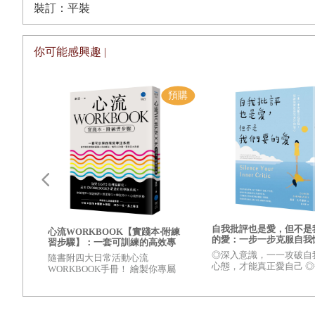
裝訂：平裝
價值觀是一種處理事情判斷對錯、做選擇時取捨的標準，它
如果是用這樣的定義來看，那我們在三十歲之前，的確有很
你可能感興趣 |
決定究竟是要買品牌還是買品質
最近香奈兒請了布萊德彼特來為No.5香水廣告，引起一陣風
nothing but No.5」是許多消費者心中永遠的台詞。
知名影集「慾望城市」裡面的女主角凱莉，對櫥窗裡的Manolo
：慢
典名句「站在高跟鞋上可以看到全世界。」下，依然賣得奇
點可
歐美
很多女人即使買來後身上口袋空空，也願意傾囊以購。穿上
自我批評也是愛，但不是
15
心流WORKBOOK【實踐本‧附練
的愛：一步一步克服自我
習步驟】：一套可訓練的高效專
接納你就是你的美好和信
注系統
◎深入意識，一一攻破自
隨書附四大日常活動心流
很多年輕女孩子，肩上揹著LV或是CHANEL的包包，不
心態，才能真正愛自己 
WORKBOOK手冊！ 繪製你專屬
上具體的心理強化練習，
的流地圖！ 操作一次，馬上專
信。
變看待自己、愛自己的方
注！