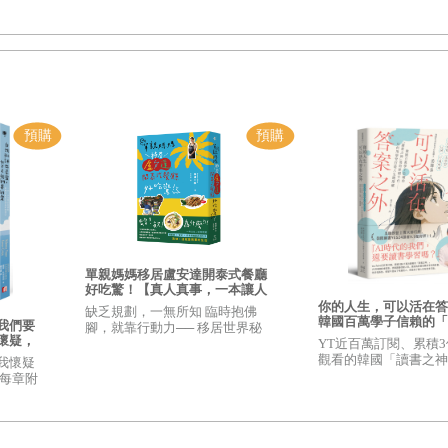
可以說是一種深藏於內心的準繩，在面臨抉擇時的一項依據。
多價值觀方面的決定要先做出來。
潮。其實，這支香水早在很久以前就曾請過瑪麗蓮夢露替它代言。那句「
 Blahnik 的高跟鞋總是抗拒不了。一雙動輒幾萬塊的鞋，在女主
單親媽媽移居盧安達開泰式餐廳
好無比。
好吃驚！【真人真事，一本讓人
重新思考「想過什麼樣的人生」
你的人生，可以活在答
缺乏規劃，一無所知 臨時抱佛
了它，就彷彿全世界的人都看著妳，舞台上的燈光全打在自己身上。
的勇氣之書】
韓國百萬學子信賴的「
我們要
腳，就靠行動力── 移居世界秘
神」寫給迷惘世代──
懷疑，
境．日本P人好吃驚
YT近百萬訂閱、累積3
打造人生選擇權
心
觀看的韓國「讀書之神
我懷疑
學子、青年高度共鳴，
管是水桶包，托特包，鋼琴包……彷彿揹上這個包走在街上，都覺得比
◎每章附
『學習意義』的引路之
帶你改
式！