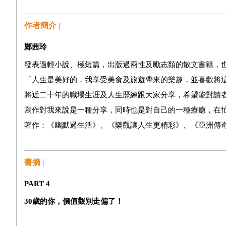
作者簡介 |
鄭茜玲
發表過輕小說、極短篇，出版過兩性及勵志類的散文書籍，
「人生是美好的，我享受美食及旅遊帶來的樂趣，並喜歡將
將近二十年的職場生涯及人生歷練跟大家分享，希望能對讀
寫作對我來說是一種分享，同時也是對自己的一種療癒，在
著作：《幽默過生活》、《樂觀讓人生更精彩》、《亞洲傳奇
書摘 |
PART 4
30
歲的你，價值觀別走偏了！