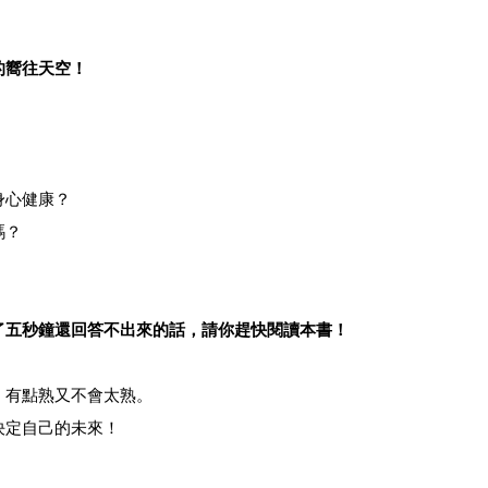
的嚮往天空！
身心健康？
嗎？
了五秒鐘還回答不出來的話，請你趕快閱讀本書！
、有點熟又不會太熟。
決定自己的未來！