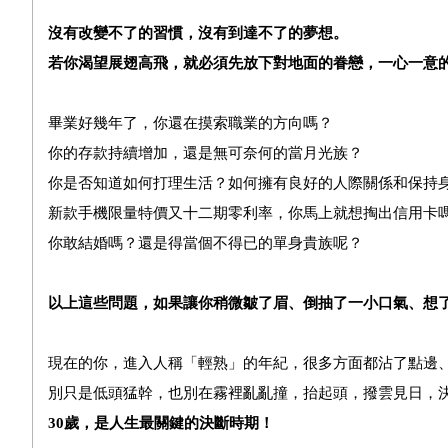
沒有改變不了的習慣，沒有到達不了的夢想。
若你渴望展翅高飛，就必須先放下對地面的眷戀，一心一意
畢業好幾年了，你還在摸索職業的方向嗎？
你的存款持續增加，還是無可奈何的當月光族？
你是否知道如何打理生活？如何擁有良好的人際關係和保持
新款手機限量特價又十二期零利率，你馬上就想掏出信用卡
你敢結婚嗎？還是得當個不得已的單身貴族呢？
以上這些問題，如果讓你稍微皺了眉、倒抽了一小口氣、想
現在的你，進入人稱「輕熟」的年紀，很多方面都沾了點邊
別只是低頭猛幹，也別在霧裡亂亂撞，抬起頭，撥雲見日，
30
歲，是人生最
關鍵
的決斷時期！