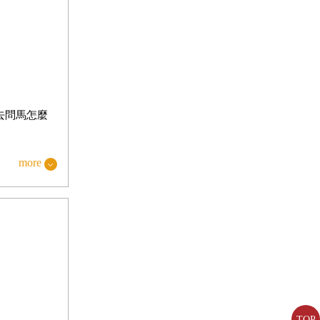
去問馬怎麼
more
但是這位名
TOP