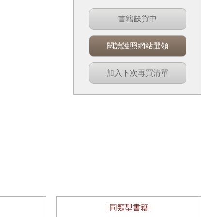
書籍缺貨中
閱讀護照網站選領
加入下次再買清單
| 同類型書籍 |