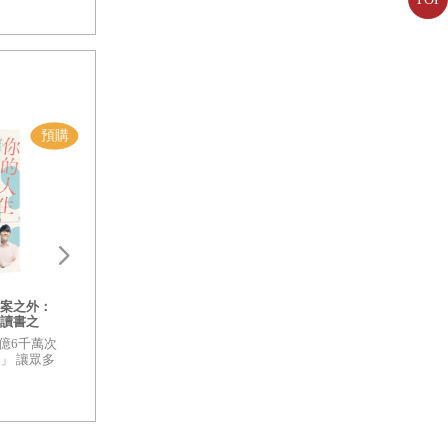
wear
角凱莉那句經
菇蛙小姐的不用力生活練習2：慢
慢來，把平凡的日子過得有點可
愛
案之外：
用時髦品味與溫柔個性迷倒歐美
讀書之
35萬網友，美國單本銷售超過15
心流WORKBOOK
如何用學習
萬冊的菇蛙小姐
億6千萬次
習步驟】：一套可
注系統
」 讓眾多
隨書附四大日常活
重新看待
平時更充滿自
WORKBOOK手冊
作！
的流地圖！ 操作一
注！