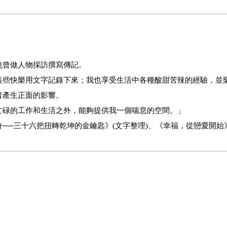
也曾做人物採訪撰寫傳記。
這些快樂用文字記錄下來；我也享受生活中各種酸甜苦辣的經驗，並
者產生正面的影響。
忙碌的工作和生活之外，能夠提供我一個喘息的空間。」
──三十六把扭轉乾坤的金鑰匙》(文字整理)、《幸福，從戀愛開始