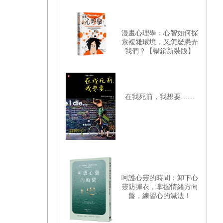
漫畫心理學：心智如何探
索複雜環境，又怎麼愚弄
我們？【暢銷新裝版】
在我死前，我想要……
呵護心靈的時間：卸下心
靈防彈衣，掌握情緒方向
盤，練習心的減法！