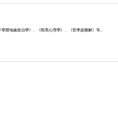
半導體地緣政治學》、《暗黑心理學》、《哲學超圖解》等。