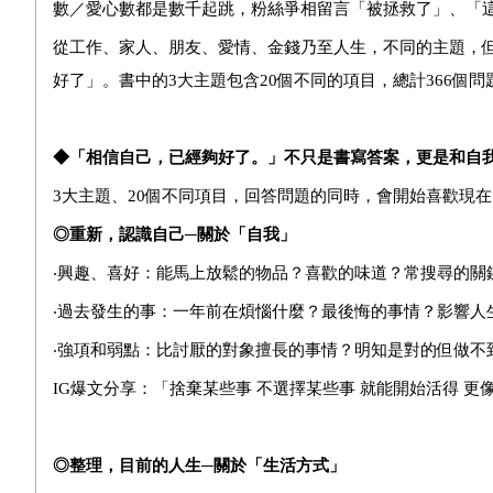
數／愛心數都是數千起跳，粉絲爭相留言「被拯救了」、「
從工作、家人、朋友、愛情、金錢乃至人生，不同的主題，
好了」。書中的3大主題包含20個不同的項目，總計366個
◆
「相信自己，已經夠好了。」不只是書寫答案，更是和自
3
大主題、20個不同項目，回答問題的同時，會開始喜歡現
◎
重新，認識自己─關於「自我」
‧興趣、喜好：能馬上放鬆的物品？喜歡的味道？常搜尋的關
‧過去發生的事：一年前在煩惱什麼？最後悔的事情？影響人
‧強項和弱點：比討厭的對象擅長的事情？明知是對的但做不
IG
爆文分享：「捨棄某些事 不選擇某些事 就能開始活得 更
◎
整理，目前的人生─關於「生活方式」