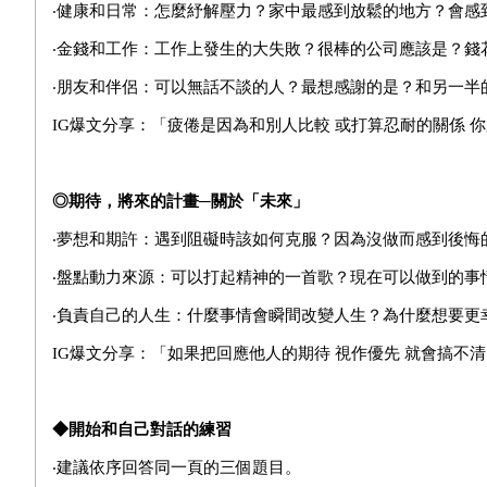
‧健康和日常：怎麼紓解壓力？家中最感到放鬆的地方？會感
‧金錢和工作：工作上發生的大失敗？很棒的公司應該是？錢
‧朋友和伴侶：可以無話不談的人？最想感謝的是？和另一半
IG
爆文分享：「疲倦是因為和別人比較 或打算忍耐的關係 
◎
期待，將來的計畫─關於「未來」
‧夢想和期許：遇到阻礙時該如何克服？因為沒做而感到後悔
‧盤點動力來源：可以打起精神的一首歌？現在可以做到的事
‧負責自己的人生：什麼事情會瞬間改變人生？為什麼想要更
IG
爆文分享：「如果把回應他人的期待 視作優先 就會搞不清
◆
開始和自己對話的練習
‧建議依序回答同一頁的三個題目。