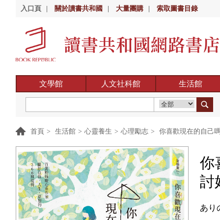
入口頁
|
關於讀書共和國
|
大量團購
|
索取圖書目錄
文學館
人文社科館
生活館
首頁
>
生活館
>
心靈養生
>
心理勵志
>
你喜歡現在的自己嗎
你
討
あり