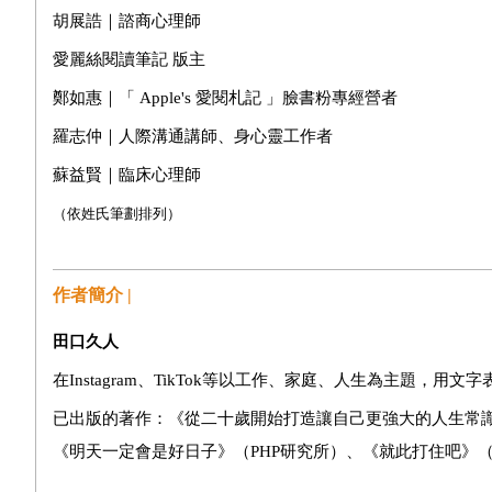
胡展誥｜諮商心理師
愛麗絲閱讀筆記 版主
鄭如惠｜「 Apple's 愛閱札記 」臉書粉專經營者
羅志仲｜人際溝通講師、身心靈工作者
蘇益賢｜臨床心理師
（依姓氏筆劃排列）
作者簡介 |
田口久人
在Instagram、TikTok等以工作、家庭、人生為主題，
已出版的著作：《從二十歲開始打造讓自己更強大的人生常識》（
《明天一定會是好日子》（PHP研究所）、《就此打住吧》（