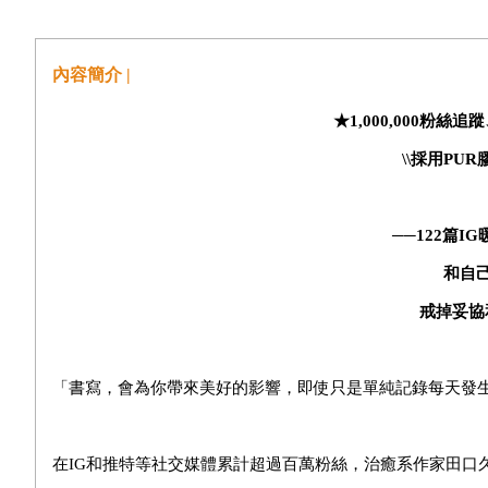
內容簡介 |
★
1,000,000
粉絲追蹤
\\
採用PUR
──122篇I
和自
戒掉妥協
「書寫，會為你帶來美好的影響，即使只是單純記錄每天發
在IG和推特等社交媒體累計超過百萬粉絲，治癒系作家田口