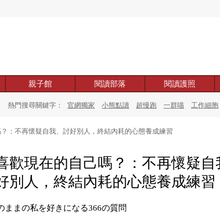
親子館
閱讀部落
閱讀護照
熱門搜尋關鍵字：
官網獨家
小熊點讀
超慢跑
一群喵
工作細胞
？：不再懷疑自我、討好別人，終結內耗的心態養成練習
喜歡現在的自己嗎？：不再懷疑自
好別人，終結內耗的心態養成練習
のままの私を好きになる366の質問