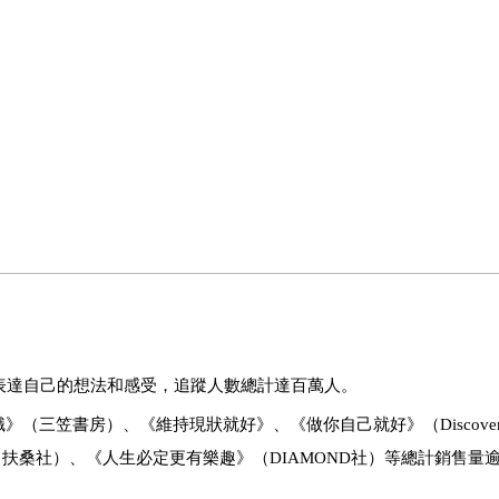
用文字表達自己的想法和感受，追蹤人數總計達百萬人。
三笠書房）、《維持現狀就好》、《做你自己就好》（Discover 
扶桑社）、《人生必定更有樂趣》（DIAMOND社）等總計銷售量