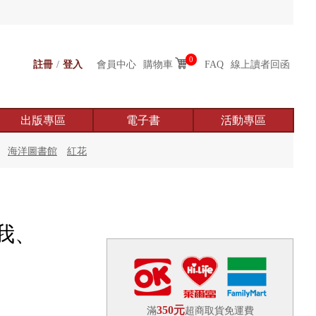
0
註冊
/
登入
會員中心
購物車
FAQ
線上讀者回函
出版專區
電子書
活動專區
海洋圖書館
紅花
我、
350元
滿
超商取貨免運費