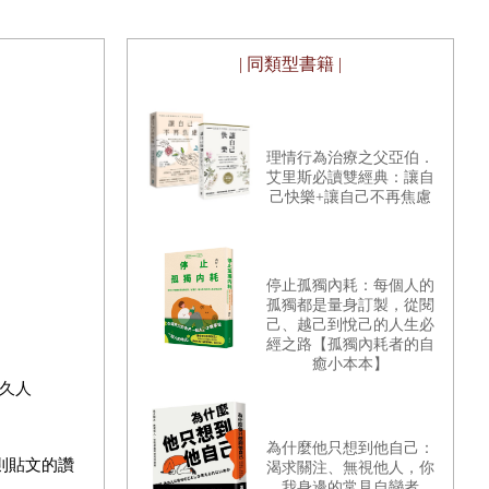
| 同類型書籍 |
理情行為治療之父亞伯．
艾里斯必讀雙經典：讓自
己快樂+讓自己不再焦慮
停止孤獨內耗：每個人的
孤獨都是量身訂製，從閱
己、越己到悅己的人生必
經之路【孤獨內耗者的自
癒小本本】
久人
為什麼他只想到他自己：
則貼文的讚
渴求關注、無視他人，你
我身邊的常見自戀者