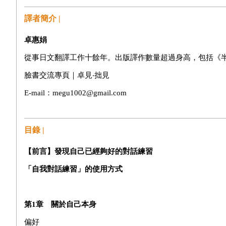
譯者簡介 |
卓惠娟
從事日文翻譯工作十餘年。出版譯作數量超過身高，包括《
臉書交流專頁｜卓見‧拙見
E-mail
：megu1002@gmail.com
目錄 |
【前言】發現自己已經夠好的對話練習
「自我對話練習」的使用方式
第
1
章 關於自己本身
偏好