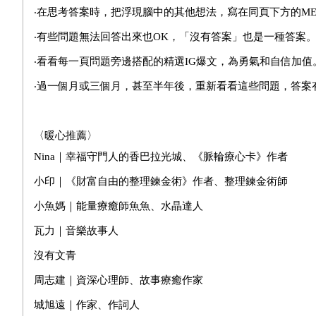
‧在思考答案時，把浮現腦中的其他想法，寫在同頁下方的ME
‧有些問題無法回答出來也OK，「沒有答案」也是一種答案
‧看看每一頁問題旁邊搭配的精選IG爆文，為勇氣和自信加值
‧過一個月或三個月，甚至半年後，重新看看這些問題，答案
〈暖心推薦〉
Nina｜幸福守門人的香巴拉光城、《脈輪療心卡》作者
小印｜《財富自由的整理鍊金術》作者、整理鍊金術師
小魚媽｜能量療癒師魚魚、水晶達人
瓦力｜音樂故事人
沒有文青
周志建｜資深心理師、故事療癒作家
城旭遠｜作家、作詞人