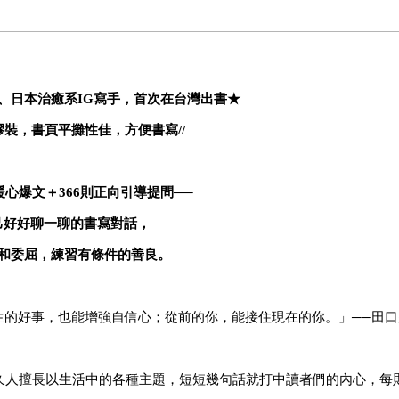
、日本治癒系IG寫手，首次在台灣出書
★
膠裝，書頁平攤性佳，方便書寫//
G暖心爆文＋366則正向引導提問──
己好好聊一聊的書寫對話，
和委屈，練習有條件的善良。
生的好事，也能增強自信心；從前的你，能接住現在的你。」──田口
久人擅長以生活中的各種主題，短短幾句話就打中讀者們的內心，每