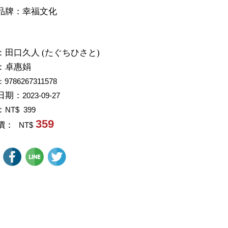
品牌：幸福文化
：
田口久人 (たぐちひさと)
：
卓惠娟
：9786267311578
日期：
2023-09-27
：
NT$ 399
359
價：
NT$