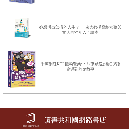
分鐘時間，你必須在那特定時刻處於最佳狀態。十分鐘前有
多厲害根本不重要，你得在此時此刻拿出最優異的表現。
「那是一項艱鉅任務，但我們因此而與眾不同。人人
妳想活出怎樣的人生？──東大教授寫給女孩與
都有夢想、都希望實現目標。成功之後，你回首前塵，想起
女人的性別入門讀本
你投入的每一分鐘。那當然很難：要是簡單，每個人都能成
為奧運金牌選手。不過一切值回票價。」
每一個具有遠大目標的奧運選手都必須接受畢生訓
千萬網紅KOL圈粉營業中！(來就送)爆紅保證
練，正如丹˙威爾頓或任何一位期望掌握某項複雜技能的人。
會遇到的鬼故事
從音樂家到馬戲團表演者，所有人都必須付出時間練習，因
為沒有人一出娘胎就會耍雜技或彈鋼琴。學習是需要過程
的，從立定志向開始，然後逐步在意識層面確定這項目標值
得你投入一切必要的時間與努力。不過意識層面上的種種努
力，用意其實是充填那只潛意識「錦囊」，直到裝備齊全，
準備好在最大的舞台接掌一切。讓黃金從砂礫堆中脫穎而出
的，就是在關鍵時刻把錦囊裡的內容悉數派上用場的能力。