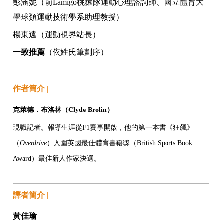
彭涵妮（前Lamigo桃猿隊運動心理諮詢師、國立體育大
學球類運動技術學系助理教授）
楊東遠（運動視界站長）
一致推薦
（依姓氏筆劃序）
作者簡介 |
克萊德．布洛林
（
Clyde Brolin
）
現職記者。報導生涯從F1賽事開啟，他的第一本書《狂飆》
（
Overdrive
）入圍英國最佳體育書籍獎（British Sports Book
Award）最佳新人作家決選。
譯者簡介 |
黃佳瑜