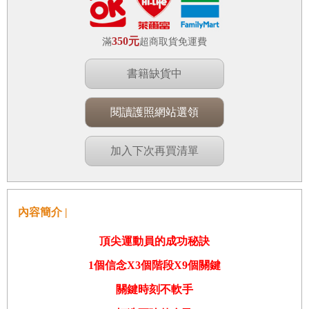
350元
滿
超商取貨免運費
書籍缺貨中
閱讀護照網站選領
加入下次再買清單
內容簡介 |
頂尖運動員的成功秘訣
1
個信念
X3
個階段
X9
個關鍵
關鍵時刻不軟手