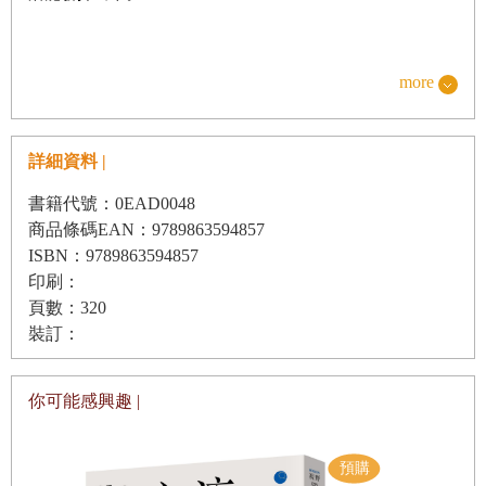
運動員除了訓練之外，我時常試著告訴我們的選手加強心理
more
素質的重要性，如何穩定自己的心智來應對所有場內外的狀
況，抵抗排山倒海而來的壓力是一個選手能否成功的關鍵。
詳細資料 |
就像打者在九局下半一分差的比賽中，面臨到兩好三壞滿壘
的狀況，如何相信自己的能力替球隊揮出致勝一擊，除了平
書籍代號：0EAD0048
商品條碼EAN：9789863594857
日的鍛鍊之外，就是選手本身的心理素質是否夠穩定，在緊
ISBN：9789863594857
要關頭時順從直覺、挑戰極限。
印刷：
頁數：320
裝訂：
沒有永遠成功的人，或是永遠勝利的隊伍，每個人都會有必
須要面對失敗的一天。不管是在職場上或是在運動場上，只
你可能感興趣 |
有相信自己的能力，永不放棄並且懷抱夢想持續向前、努力
付出，才會有收穫的時刻。在職棒場上有許多的球員容易受
到外界影響，當這些選手陷入低潮的時候，往往會因為周遭