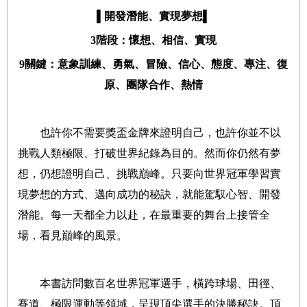
▌
開發潛能、實現夢想
▌
3
階段：懷想、相信、實現
9
關鍵：意象訓練、勇氣、冒險、信心、態度、專注、復
原、團隊合作、熱情
也許你不需要獎盃金牌來證明自己，也許你並不以
挑戰人類極限、打破世界紀錄為目的。然而你仍然有夢
想，仍想證明自己、挑戰巔峰。只要向世界冠軍學習實
現夢想的方式、邁向成功的秘訣，就能駕馭心智、開發
潛能。每一天都全力以赴，在最重要的舞台上接管全
場，看見巔峰的風景。
本書訪問數百名世界冠軍選手，橫跨球場、田徑、
賽道、極限運動等領域，呈現頂尖選手的決勝秘訣。頂