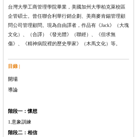
台灣大學工商管理學院畢業，美國加州大學柏克萊校區
企管碩士。曾任聯合利華行銷企劃、美商麥肯錫管理顧
問公司管理顧問。現為自由譯者，作品有《
Jack
》（大塊
文化）、（合譯）《發光體》（聯經）、《但求無
傷》、《精神病院裡的歷史學家》（木馬文化）等。
目錄 |
開場
導論
階段一：懷想
1.
意象訓練
階段二：相信