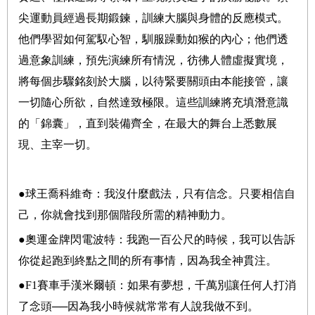
尖運動員經過長期鍛鍊，訓練大腦與身體的反應模式。
他們學習如何駕馭心智，馴服躁動如猴的內心；他們透
過意象訓練，預先演練所有情況，彷彿人體虛擬實境，
將每個步驟銘刻於大腦，以待緊要關頭由本能接管，讓
一切隨心所欲，自然達致極限。這些訓練將充填潛意識
的「錦囊」，直到裝備齊全，在最大的舞台上悉數展
現、主宰一切。
●
球王喬科維奇：我沒什麼戲法，只有信念。只要相信自
己，你就會找到那個階段所需的精神動力。
●
奧運金牌閃電波特：我跑一百公尺的時候，我可以告訴
你從起跑到終點之間的所有事情，因為我全神貫注。
●F1
賽車手漢米爾頓：如果有夢想，千萬別讓任何人打消
了念頭
──
因為我小時候就常常有人說我做不到。