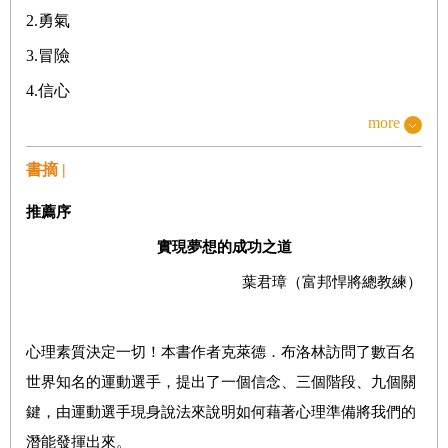
2.
勇氣
3.
冒險
4.
信心
more
5.
態度
階段三：實現
書摘 |
6.
專注
推薦序
7.
復原
實現夢想的成功之道
8.
團隊合作
葉君璋（富邦悍將總教練）
9.
熱情
心理素質決定一切！本書作者克萊德．布洛林訪問了數百名
結論
世界知名的運動選手，提出了一個信念、三個階段、九個關
致謝
鍵，由運動選手現身說法來說明如何藉著心理準備將我們的
潛能發揮出來。