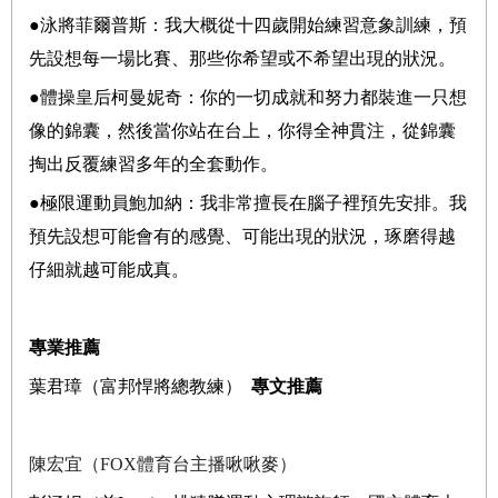
●
泳將菲爾普斯：我大概從十四歲開始練習意象訓練，預
先設想每一場比賽、那些你希望或不希望出現的狀況。
●
體操皇后柯曼妮奇：你的一切成就和努力都裝進一只想
像的錦囊，然後當你站在台上，你得全神貫注，從錦囊
掏出反覆練習多年的全套動作。
●
極限運動員鮑加納：我非常擅長在腦子裡預先安排。我
預先設想可能會有的感覺、可能出現的狀況，琢磨得越
仔細就越可能成真。
專業推薦
葉君璋（富邦悍將總教練）
專文推薦
陳宏宜（
FOX
體育台主播啾啾麥）