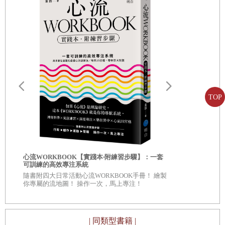
及網路的冷言冷語，因為過於在意他人的眼光及批評，而導
致心理影響到生理的表現，讓他們無法爬出失敗的泥沼。在
這個時候，如何找回對棒球的熱情跟自信，就是一件非常重
要的事情。
運動員堅強的信念，來自於平日自身的鍛鍊。當選手知道已
TOP
經準備好去挑戰極限，那就心無旁鶩，去實現目標，自然能
夠得到好的結果，這個道理可以驗證到各行各業。不只是運
動員需要強韌的心智，希望讀者可以從本書中學習，這些優
秀的選手如何從他們執著的信念開始逐步追夢，然後開始相
自我批評也
心流WORKBOOK【實踐本‧附練習步驟】：一套
服自我懷疑
信自己的能力，不要輕言放棄。
可訓練的高效專注系統
◎深入意識
隨書附四大日常活動心流WORKBOOK手冊！ 繪製
自己 ◎每章
你專屬的流地圖！ 操作一次，馬上專注！
看待自己、
只要相信，夢想就永無極限！
| 同類型書籍 |