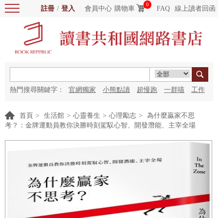
0
註冊
/
登入
會員中心
購物車
FAQ
線上讀者回函
熱門搜尋關鍵字：
官網獨家
小熊點讀
超慢跑
一群喵
工作
細胞
海洋圖書館
紅花
首頁
>
生活館
>
心靈養生
>
心理勵志
>
為什麼贏家不思
考？：金牌運動員教你決勝時刻駕馭心智、開發潛能、主宰全場