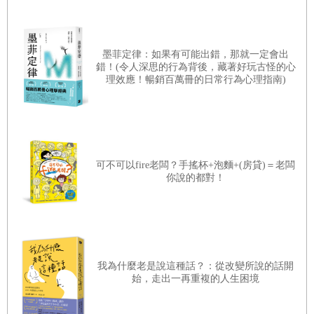
墨菲定律：如果有可能出錯，那就一定會出
【內文摘錄】
錯！(令人深思的行為背後，藏著好玩古怪的心
理效應！暢銷百萬冊的日常行為心理指南)
1. 導論
一九七六年奧運會，羅馬尼亞體操選手納迪婭˙柯曼妮
奇（Nadia Comăneci）完美地完成了高低槓項目，整套動作
毫無瑕疵，評審別無選擇，只能破天荒地發出滿分十分。這
可不可以fire老闆？手搖杯+泡麵+(房貸)＝老闆
一刻讓她站穩了體壇神話的不朽地位──而這一切，全仰賴
你說的都對！
驅策著這副嬌小身軀的鋼鐵意志。
「當一切無往不利，確實感覺如有神助，」柯曼妮奇
告訴我，「你的一切成就和努力都裝進一只想像的錦囊，然
後當你站在台上，你得全神貫注，從錦囊掏出反覆練習多年
我為什麼老是說這種話？：從改變所說的話開
始，走出一再重複的人生困境
的全套動作。奧運是體操界的終極盛事，不過你在奧運打的
是一場心理戰，因為每隔四年才舉辦一次。每個項目只有一