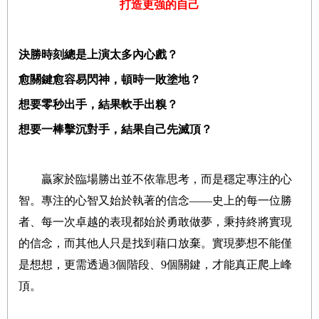
打造更強的自己
決勝時刻總是上演太多內心戲？
愈關鍵愈容易閃神，頓時一敗塗地？
想要零秒出手，結果軟手出糗？
想要一棒擊沉對手，結果自己先滅頂？
贏家於臨場勝出並不依靠思考，而是穩定專注的心
智。專注的心智又始於執著的信念
—
—
史上的每一位勝
者、每一次卓越的表現都始於勇敢做夢，秉持終將實現
的信念，而其他人只是找到藉口放棄。實現夢想不能僅
是想想，更需透過
3
個階段、
9
個關鍵，才能真正爬上峰
頂。