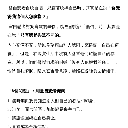
‧當自戀者自吹自擂，只顧著吹捧自己時，其實是在說
「你覺
得我這個人怎麼樣？」
‧當自戀者對於喜歡的事物，嘴裡卻批評「低俗」時，其實是
在說
「只有我是與眾不同的。」
內心充滿不安，所以希望藉由別人認同，來確認「自己在這
裡」。但是，在現實生活中沒有人會幫他們確認自己的存
在。所以，他們聲嘶力竭的叫喊「沒有人瞭解我的痛苦」，
他們自我憐憫、陷入被害者意識，淪陷在各種負面情緒中。
「8個問題」：測量自戀者傾向
1.
無時無刻想要知道別人對自己的看法和印象
。
2.
訕笑、閒言閒語，都能輕易傷害自己
。
3.
將話題圍繞在自己身上
。
4.
喜歡成為全場焦點
。