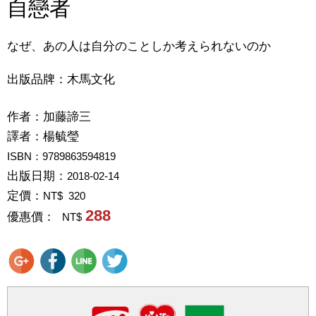
自戀者
なぜ、あの人は自分のことしか考えられないのか
出版品牌：木馬文化
作者：
加藤諦三
譯者：
楊毓瑩
ISBN：9789863594819
出版日期：
2018-02-14
定價：
NT$ 320
288
優惠價：
NT$