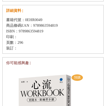
沒錢還是要穿金戴銀
簡單來講，自戀者強烈的渴望「別人更瞭解自己」。
詳細資料 |
看似「充滿正義感的人」
自戀者被「希望別人瞭解我」的渴望迷惑了心智，失去看
書籍代號：0EHR0049
對你而言，到底誰真的重要？
清現實的能力。過度「希望別人瞭解我」，以致於將他人
商品條碼EAN：9789863594819
當作空氣。
「8個問題」測量自戀程度
ISBN：9789863594819
印刷：
全世界都是「為我」而存在
頁數：296
「沒有人瞭解我」這句話的真正含意，其實是「救我！」
必須克服的課題
裝訂：
尤其自戀者被自己的情緒困住。困於心裡的苦悶，逃不開
又走不了。
你可能感興趣 |
3
追求「無條件的愛」、「言聽計從的另一伴」
自戀者心煩意亂之際，就是他們「大顯神威」的時候。自
哪裡有「通往幸福的最短捷徑」？
戀雖然是「自我陶醉」的行為，不過，正確來講，應該是
如何滿足心靈需求？
陶醉於自己的煩惱中。
治癒「讚美成癮症」
自戀者沉迷於自己的煩惱。他們認為自己的煩惱無比重
天使的外表，暴君的內在
要。全世界都應該圍繞著自己打轉，想辦法替他解決煩
惱。
不要一味選擇「輕鬆快樂」