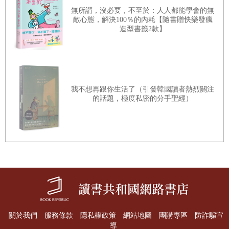
無所謂，沒必要，不至於：人人都能學會的無
這就是所謂的溝通。
珍惜每一天的「好心情」
敵心態，解決100％的內耗【隨書贈快樂發瘋
造型書籤2款】
明明自己對華麗的事物情有獨鍾，嘴巴上卻嘲諷雍容華貴
承認這一點，就再也不害怕
的人「低俗」。
聆聽「大自然」的聲音
說別人壞話，是因為希望別人覺得自己與眾不同。
意識「感恩的心」
並且，一旦別人對他們吹噓的話不感興趣，就會露出不悅
我不想再跟你生活了（引發韓國讀者熱烈關注
找到一件喜歡的事
神情。不和他們同仇敵愾，也會生氣。只要稍微一言不合
的話題，極度私密的分手聖經）
脫下「心靈盔甲」
就變臉的人，都可視為自戀者。
結語──答案很簡單。「找到」後，一切煥然一新
尤其，自戀者非常玻璃心，且容易挑起憤怒情緒。總之，
是很難搞的人。
不擅長聆聽，也是自戀者的特徵之一。
自戀者不管別人有沒有在聽，都逕自滔滔不絕，因此要他
們聽「別人說話」更是難上加難。
關於我們
服務條款
隱私權政策
網站地圖
團購專區
防詐騙宣
導