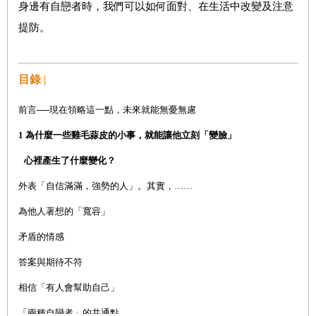
身邊有自戀者時，我們可以如何面對、在生活中改變及注意
提防。
目錄 |
前言──
現在領略這一點，未來就能無憂無慮
1
為什麼一些雞毛蒜皮的小事，就能讓他立刻「變臉」
心裡產生了什麼變化？
外表「自信滿滿，強勢的人」。其實，……
為他人著想的「寬容」
矛盾的情感
答案與期待不符
相信「有人會幫助自己」
「兩種自戀者」的共通點