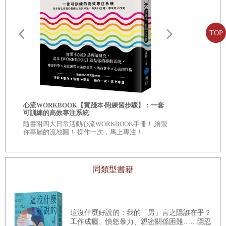
但是，很抱歉，他們不是世界的中心，整個社會也不以解
「堅強意志」派得上和派不上用場的時候
決他們的煩惱為優先。
TOP
熱愛自己的工作嗎？還是辦不到？
所以自戀者才會抱怨「沒有人理解我的痛苦」。所以他們
被煽動就輸了
才會吶喊「救我！」
自戀者在心裡喊著「永遠只能愛我」。可是現實生活卻無
4
變本加厲「愛自己」的日本人
法讓他們稱心如意。因此，自戀者總是玻璃心碎滿地，扮
自我批評也
心流WORKBOOK【實踐本‧附練習步驟】：一套
從「經濟富裕」到「心靈豐收」
服自我懷疑
演受害者。老是不開心。內心總是怒氣騰騰。
可訓練的高效專注系統
◎深入意識
隨書附四大日常活動心流WORKBOOK手冊！ 繪製
明明在一起，卻活在「不同世界」的兩個人
自己 ◎每章
最後，內心的糾結消耗掉生命的能量，導致身心疲乏。
你專屬的流地圖！ 操作一次，馬上專注！
看待自己、
與他人產生共鳴的體驗
因此，他們總是喊苦說「沒有人瞭解我有多痛苦」。
為什麼「心」比「財富」更重要
自戀者很容易因為別人一句話就受傷、發火、心情慢慢變
| 同類型書籍 |
相信未來的力量
差，所以活得很痛苦。
療傷中的自戀者在未獲理解的狀態下，怒吼「沒有人瞭解
綜觀世界各國
我的痛苦，」對外請求協助。
這沒什麼好說的：我的「男」言之隱誰在乎？
向賈伯斯學習「人際關係的真理」
工作成癮、憤怒暴力、親密關係困難……隱忍