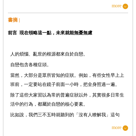
more
攻擊性越強，傷得越重
書摘 |
美國印地安人的智慧
「清點記憶」
前言
現在領略這一點，未來就能無憂無慮
不可蒙蔽雙眼，逃避現實
「做不到」、「太勉強」的真意
人的煩惱、亂世的根源都來自於自戀。
「真心接納他人的人」才是贏家
自戀包含各種症頭。
用「傷害過濾器」看世界
當然，大部分是眾所皆知的症狀。例如，有些女性早上上
班前，一定要站在鏡子前面一小時，把全身照過一遍。
除掉「卡在喉嚨上的魚骨」
除了這些大家習以為常的普遍症狀以外，其實很多日常生
活中的行為，都屬於自戀的核心要素。
2
什麼是「自戀者」？
比如說，我們三不五時就聽到的「沒有人瞭解我」這句
這不是單純的「自負」，而是更深層的心理問題
話，其實就顯現出自戀的心態，至於詳細原因，我會在本
more
「想被讚美」、「想獲得認同」，但是，討厭努力
文中說明。