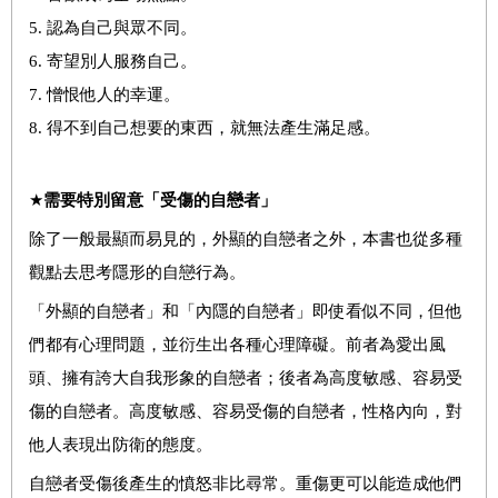
5.
認為自己與眾不同
。
6.
寄望別人服務自己
。
7.
憎恨他人的幸運
。
8.
得不到自己想要的東西，就無法產生滿足感
。
★
需要特別留意「受傷的自戀者」
除了一般最顯而易見的，外顯的自戀者之外，本書也從多種
觀點去思考隱形的自戀行為。
「外顯的自戀者」和「內隱的自戀者」即使看似不同，但他
們都有心理問題，並衍生出各種心理障礙。前者為愛出風
頭、擁有誇大自我形象的自戀者；後者為高度敏感、容易受
傷的自戀者。高度敏感、容易受傷的自戀者，性格內向，對
他人表現出防衛的態度。
自戀者受傷後產生的憤怒非比尋常。重傷更可以能造成他們