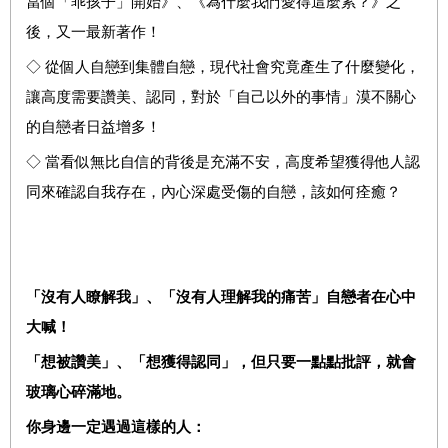
當個「乖孩子」開始》、《為什麼我們愛得這麼累？》之
後，又一最新著作！
◇
從
個人自戀到集體自戀，現代社會究竟
產生了什麼變化，
讓高度需要讚美、認同，
對於「自己以外的事情」漠不關心
的自戀者日益增多！
◇
當看似
無比自信的背後是
充滿不安，高度希望獲得他人認
同來確認自我存在，內心深處受傷的自戀，該如何痊癒？
「沒有人瞭解我」、「沒有人理解我的痛苦」自戀者在心中
大喊！
「想被讚美」、「想獲得認同」，但只要一點點批評，就會
玻璃心碎滿地。
你身邊一定遇過這樣的人：