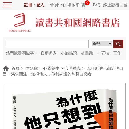
0
註冊
/
登入
會員中心
購物車
FAQ
線上讀者回函
熱門搜尋關鍵字：
官網獨家
小熊點讀
超慢跑
一群喵
工作
細胞
海洋圖書館
紅花
首頁
>
生活館
>
心靈養生
>
心理勵志
>
為什麼他只想到他自
己：渴求關注、無視他人，你我身邊的常見自戀者