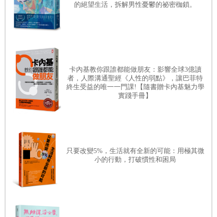
本書將告訴你，這樣的心理狀態究竟是怎麼來的。
的絕望生活，拆解男性憂鬱的祕密枷鎖。
停止「苦行人生」
別流露出「不幸」和「沒自信」的模樣
尋求「真實的自我存在」
5
簡單生活的唯一方法
卡內基教你跟誰都能做朋友：影響全球3億讀
自由自在，收起狂傲之氣，活出更輕盈的人生
者，人際溝通聖經《人性的弱點》，讓巴菲特
終生受益的唯一一門課!【隨書贈卡內基魅力學
自戀者還有一個特徵。他們可以在朋友的聚會上，連續一
想改變──但是，該怎麼做？
實踐手冊】
小時自吹自擂、說別人壞話都不累，遇上這種人，也要小
說句
「幫幫我」就夠了
心他是不是有自戀特質。
寫出心裡所有的「負面」情緒
只顧著自捧，但其實就像是在詢問別人「你覺得我這個人
「活著」等於「相信別人」
怎麼樣？」。完全只想到自己，把別人晾在一邊。
只要改變5%，生活就有全新的可能：用極其微
小的行動，打破慣性和困局
尋找「夢想」之前
自戀者不清楚自己的定位。他們不知道自己在對方心裡的
地位。
打造「健康心靈」的守則
如何有效對話
寫信的時候，自戀者整篇都在寫自己的事，而他本人認為
一點一滴接納過去的自己