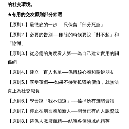
的社交環境。
★
有用的交友原則部分節選
【原則
1.
】最徹底的一步
──
只保留「部分死黨」
【原則
2.
】必要的告別
──
刪除的時候要說「對不起」和
「謝謝」
【原則
3.
】從必需的角度看人脈
──
為自己建立實用的關
係網
【原則
4.
】建立一百人名單
──
保留核心圈和關鍵朋友
【原則
5.
】享受孤獨
──
如果不接受孤獨的價值，就無法
真正為社交減負
【原則
6.
】學會說「我不知道」
──
擋掉所有無關資訊
【原則
7.
】停止在朋友圈加新人
──
開發已有的人脈資源
【原則
8.
】確保人脈廣而精
──
結識各個領域的精英