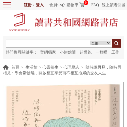
0
註冊
/
登入
會員中心
購物車
FAQ
線上讀者回函
熱門搜尋關鍵字：
官網獨家
小熊點讀
超慢跑
一群喵
工作
細胞
海洋圖書館
紅花
首頁
>
生活館
>
心靈養生
>
心理勵志
>
隨時說再見，隨時再
相見：學會斷捨離，開啟相互享受而不相互拖累的交友人生