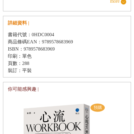
的，代價卻是少睡三小時。
more
正確理解何謂人際關係
好不容易爬起床來到辦公室，工作堆積如山，手機突然
人際關係有三大圈層
響了，一個久未謀面的朋友找你：「有時間嗎？陪我聊
詳細資料 |
重點輕複習
幾句吧！」你當然沒時間。但礙於「不要拒人於千里之
書籍代號：0HDC0004
外」的想法，還是放下手邊的工作，和他一聊就是半個
●
第四章 保留優質的人際關係，提升朋友的品質
商品條碼EAN：9789578683969
小時。他開心滿足了，你的事情卻耽誤了。
ISBN：9789578683969
交心的朋友不必多，有幾個就可以了
印刷：單色
工作中總有同事在添亂，有意識或無意識地扯後腿；生
人際交往應該相互享受，而不是互相拖累
頁數：288
活中也經常會有朋友三不五時製造各種麻煩。你並不怕
一定要結交的四種人
裝訂：平裝
得罪他們，只是不想毀了自己經營許久的好形象，因此
重點輕複習
忍氣吞聲，逆來順受。
你可能感興趣 |
●
第五章 清理無效的人際關係
作為高度社會化的動物，我們從出生開始，便時時刻刻
減輕社交負擔五大原則
與他人有所連結，社交對人類來說，和衣食住行一樣重
通訊錄中七十％的聯絡人可以立即刪除
要，各類族群無不渴望擁有優秀的人際關係，希冀讓生
活變得更好。但事與願違，隨著朋友圈的擴大，我們的
區分「工作關係」和「生活中的朋友」
「人生狀態」反而迅速下滑。結交新人、維持舊人，以
你的手機多久沒關機了？