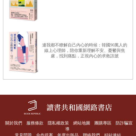
提升格局，做個擁有高人格的人
「大家都在做的事」變成做「我自己喜歡的事」。
重點輕複習
第二步，拒絕大部分的邀約。
當有人在「我的時間」邀
我外出或參加活動時，我會立刻回覆：「不好意思，我
還有更重要的事情。」拒絕是一種高明的社交技巧，比
●
後 記
接受更重要。為了從不必要的應酬中，奪回屬於自己的
連我都不瞭解自己內心的時候：韓國90萬人的
●
附 錄：減輕社交負擔的三十三個有效方法
線上心理師，陪你重新理解不安、憂鬱與焦
時間，我們必須馬上拒絕，如果露出絲毫「考慮一下」
慮，找到痛點，正視內心的求救訊號
的態度，最後終究避免不了接受邀請，如果接受後再拒
絕的話，勢必影響你和對方的關係。
第三步，戒除每天確認和回覆郵件，及任何社交工具的
強迫症。
過去我的手機一天二十四小時開機，生怕錯過
任何一條資訊。每條新資訊我都會閱讀，哪怕是無關緊
要的垃圾訊息。這耗費我大量的時間，還讓我的注意力
無法集中。現在，我養成一個新的習慣：每天在兩個固
關於我們
服務條款
隱私權政策
網站地圖
團購專區
防詐騙宣
定的時間點處理外界資訊，對工作郵件和其他訊息，都
導
常見問題
合作提案
年度出版品
聯絡我們
好站連結
採取固定時間統一閱讀、回覆的策略，這種有序的時間