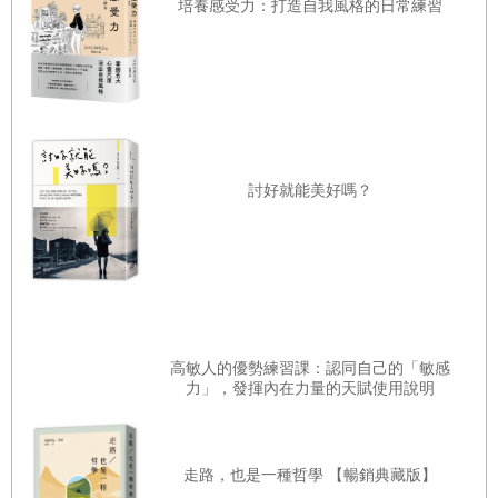
●
第七章 學會享受獨處
的是一個十二歲的男孩，離開學校獨自乘坐火車遠行的
培養感受力：打造自我風格的日常練習
故事，那是他第一次出遠門，也是第一次離開生活許久
做一個享受獨處的人
的群體。在火車上，他獲得從未有過的體驗，並感受到
在獨處中潛心修煉，為夢想努力
自由。
開列「社交清單」，建立「自律時鐘」
這兩個小時成了我人生的新開端，從此以後，我每天都
行使我們的「不知情權」
會有計畫地「失聯」，主動創造「獨處時空」，尋找自
討好就能美好嗎？
重點輕複習
我。這期間不接觸、不聯繫任何人，與社交活動「絕
●
第八章 能力是一，人脈是零：提升你的內在力量
緣」。我開始減輕自己的社交負擔，改變過去的社交模
讓自己成為優秀的人，而不是忙著社交的人
式。
要有讓人感到舒適的能力
第一步，重新規畫自己的假期。
過去，每到國定例假
日，我們總是習慣聚在一起，呼朋喚友到處走走，或參
精準定位，不自我設限
高敏人的優勢練習課：認同自己的「敏感
加大型娛樂活動。這樣的節日安排，與其說是度假，不
力」，發揮內在力量的天賦使用說明
提升溝通力：高效溝通，才能高效社交
如說是在令人筋疲力盡的社交聚會裡湊熱鬧。但現在，
提升發展力：不斷學習新知識，才能刷新朋友圈
假期成為我和家人團聚的日子。我關掉手機，然後盡情
提升自律力：讓自己成為「最想成為的人」
走路，也是一種哲學 【暢銷典藏版】
地安排真正想做的事：提升自己。我把在休假期間做