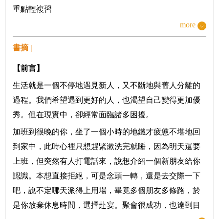
重點輕複習
more
●
第二章 我們為什麼會過度社交？
功利心態：多個朋友多條路
書摘 |
害怕孤獨：我不想成為不合群的人
【前言】
依賴心理：我需要有人替我做決定
生活就是一個不停地遇見新人，又不斷地與舊人分離的
缺乏存在感：我需要更多的人肯定
過程。我們希望遇到更好的人，也渴望自己變得更加優
愧疚心理：不好意思拒絕別人的邀請
秀。但在現實中，卻經常面臨諸多困擾。
重點輕複習
加班到很晚的你，坐了一個小時的地鐵才疲憊不堪地回
到家中，此時心裡只想趕緊漱洗完就睡，因為明天還要
上班，但突然有人打電話來，說想介紹一個新朋友給你
PART2
社交減負
交心的朋友幾個就夠了
認識。本想直接拒絕，可是念頭一轉，還是去交際一下
吧，說不定哪天派得上用場，畢竟多個朋友多條路，於
●
第三章 釐清人際關係的本質
是你放棄休息時間，選擇赴宴。聚會很成功，也達到目
社交的目的是什麼？