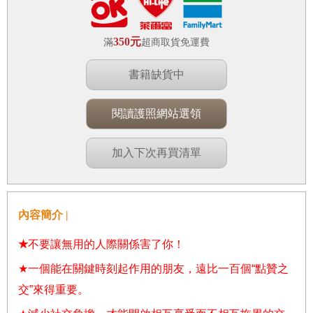
350元
滿
超商取貨免運費
書籍缺貨中
閱讀護照網站選領
加入下次再買清單
內容簡介 |
★
不要讓無用的人際關係害了你！
★
一個能在關鍵時刻起作用的朋友，遠比一百個
“
點贊之
交
”
來得重要。