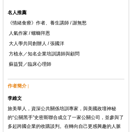
名人推薦
《情緒食療》作者、養生講師
/
謝無愁
人氣作家
/
螺螄拜恩
大人學共同創辦人
/
張國洋
方植永／知名企業培訓講師與顧問
蘇益賢／臨床心理師
作者簡介 |
李維文
旅美華人，資深公共關係培訓專家，與美國政壇神秘
的
“
公關黑手
”
史密斯聯合成立了一家公關公司，並參與了
多起跨國企業的收購談判。在轉向自己更感興趣的人脈