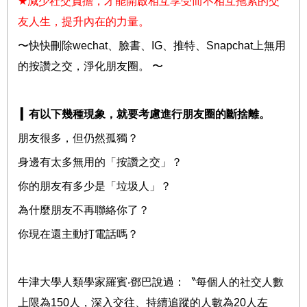
★
減少社交負擔，才能開啟相互享受而不相互拖累的交
友人生，提升內在的力量。
〜快快刪除
wechat
、臉書、
IG
、推特、
Snapchat
上
無用
的按讚之交，
淨化朋友圈。
〜
▎
有以下幾種現象，就要考慮進行朋友圈的斷捨離。
朋友很多，但仍然孤獨？
身邊有太多無用的「按讚之交」？
你的朋友有多少是「垃圾人」？
為什麼朋友不再聯絡你了？
你現在還主動打電話嗎？
牛津大學人類學家羅賓
‧
鄧巴說過：〝每個人的社交人數
上限為
150
人，深入交往、持續追蹤的人數為
20
人左