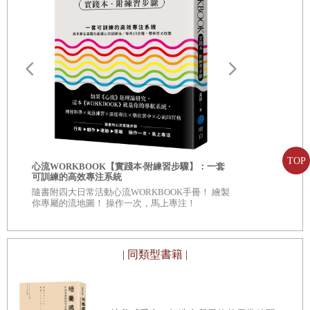
及參加各種毫無意義的應酬，使得原本用來做事的時間
減少曝光，適度保持神祕感
越來越少，而把大部分精力虛擲在無效社交上。
重點輕複習
在三十歲之前，我像許多年輕人一樣，將社交當作人生
●
第六章
如何認識各行各業佼佼者
成長的重要驅動力，抓住一切機會結交朋友，經營人際
朋友很少，也不要「病急亂投醫」
關係。我把大量時間投入其中，放棄自我提升，相信人
為什麼你認識他，他卻不認識你？
脈萬能，希望躋身「上流階級」，並樂此不疲。例如，
活躍在各式各樣的社交平台，參加形形色色的聚會場
尋求價值匹配，展示你被人需要的能力
合，耗費資金打點和維護關係。
TOP
自我批評也
心流WORKBOOK【實踐本‧附練習步驟】：一套
大人物時間有限，如何搶得先機？
服自我懷疑
可訓練的高效專注系統
當社交占據我大部分的時間時，我感受到的不是成功的
◎深入意識
「茶水間社交」三原則
隨書附四大日常活動心流WORKBOOK手冊！ 繪製
自己 ◎每章
你專屬的流地圖！ 操作一次，馬上專注！
喜悅，而是空虛和迷失。當我以為人脈可以搞定一切
看待自己、
重點輕複習
時，現實卻告訴我，社會的本質其實是「能者為王」：
一個人沒有能力，所謂的人脈也發揮不出多大的作用。
| 同類型書籍 |
PART 3
自我提升
能力是
1
，人脈是後面的
0
直到有一天下班回家後，我脫離社交網路兩個小時，並
認真地看了一本書，那本書給了我強烈的震撼。書中講