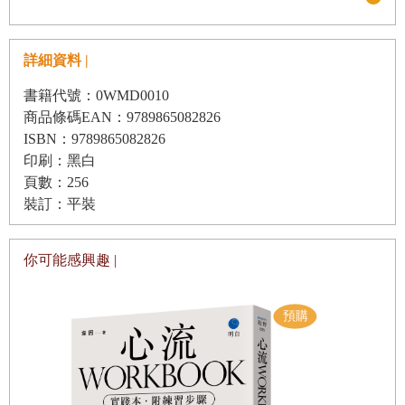
有人來說都是以同樣方式公平地流逝的吧！上個月離世的
凶宅的誕生
您，生前也曾立在這道門前，或許每一次的等待都很短暫，
救你？還是救我？
但是累積下來應該也算度過了很長的時間了。彼此互不相識
詳細資料 |
價格
的我們，從這一刻開始共享這個時間。
書籍代號：0WMD0010
望著鍋蓋的心
以厚度四釐米、強韌的聚丙烯製成的箱子裡，裝有各種防護
商品條碼EAN：9789865082826
工具。藍色手術手套、同樣也是藍色的鞋套，另外，還有以
ISBN：9789865082826
打掃洗手間
印刷：黑白
透明藍色塑料製成的另一組鞋套。白色的防塵口罩、淺灰色
如紙鈔般鐵青的臉龐
頁數：256
防毒面罩，以及開門的必備工具等，全都分裝在兩個有把手
裝訂：平裝
Homo faber
的箱子中。這些防護工具對於我這種職業的人來說，等於是
渺小夜晚的鋼琴演奏
另一層皮膚。就像保險套可以防止生命孕育一樣，我相信這
你可能感興趣 |
些防護裝備的薄膜可以防止我受到感染、污染、死亡的威
後記
脅。
曾經是遠處陌生存在的電梯，現在爽快地向左右敞開胸懷，
帶著我一起上升到指定樓層。此刻，鼻子變得比任何時候都
要敏感，我下意識地在電梯裡搜尋。上了年紀的男人慣用的