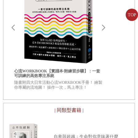
古龍水香氣、剛送來的披薩，還有廚餘也好像曾停留過，落
下若有似無的難聞氣味
……
在密閉的空間裡，嗅覺的追蹤能
TOP
力提升到極大值。電梯門打開，把我趕了出去，這個追蹤變
得無比執著。其實我的工作，是由往生者製造、折磨活著的
人的味道所帶來的。在積極去除那些氣味之後，我的工作就
完成了，而活著的人會支付給我代價。
請原諒我。即使到了門口，我也不會按門鈴，因為在裡面等
自我批評也
心流WORKBOOK【實踐本‧附練習步驟】：一套
服自我懷疑
著我的並不是您，而是您留下的東西。小心翼翼地打開黑色
可訓練的高效專注系統
◎深入意識
隨書附四大日常活動心流WORKBOOK手冊！ 繪製
箱子，套上鞋套，戴上手術用的手套，仔細檢查確認沒有任
自己 ◎每章
你專屬的流地圖！ 操作一次，馬上專注！
看待自己、
何鬆脫或可能遺漏之處；先暫時不使用任何可以遮掩口鼻的
防護口罩，因為未經任何過濾地嗅聞氣味，這項事實性的測
| 同類型書籍 |
定，是我規劃工作流程與成功交差的基準。現在我就像策劃
完美犯罪的人一樣，不留下指紋、腳印與任何痕跡，一如往
常自然地抓住大門把手，毫不猶豫地進入屋內。
自卑與超越：生命對你意味著什麼