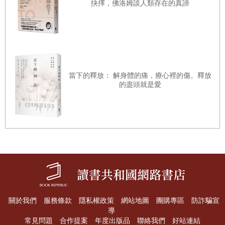
抉擇，佛洛姆談人類存在的真諦
長期放置屍體的地板必然有一層油膜，為了避免滑倒，必須
繃緊神經往前走。那個房間就是您嚥氣的地方。
雖然您不在了，但肉體留下的碎屑仍若無其事地待在那兒，
床上乾涸的黑紅斑點誇張地顯示軀體大小。枕頭上，生前在
當下的釋放： 解身體的痛，療心裡的傷。釋放
您後腦勺的皮膚與斑白的頭髮也一起乾涸。附著在天花板和
的盡頭就是愛
牆壁上的肥大蒼蠅，應該正默默地搓著手掌吧！翻開被子，
終於找到在奶蜜之鄉擠在一起溫存的蛆蟲們，彼此蠕動摩擦
著身軀。看到蛆蟲蠕動全身跳舞的畫面，我那彷彿被剝製成
標本、裝在有酒精的玻璃罐裡的大腦，重新找回了溫度，開
始活動。原本變窄的視野這才像是離開隧道一樣逐漸明亮，
我來此的目的也清晰地浮現出來。在這裡新誕生的小生命告
訴我，是該將步伐朝往另一個方向移動了。
從房間出來，為了掌握這屋子裡各種物品的規模，我開始探
關於我們
服務條款
隱私權政策
網站地圖
團購專區
防詐騙宣
導
索。經過客廳到陽臺，浴室到另一個房間，再經過廚房到玄
常見問題
合作提案
年度出版品
聯絡我們
好站連結