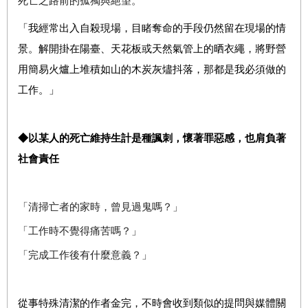
死亡之路前的孤獨與絕望。
「我經常出入自殺現場，目睹奪命的手段仍然留在現場的情
景。解開掛在陽臺、天花板或天然氣管上的晒衣繩，將野營
用簡易火爐上堆積如山的木炭灰燼抖落，那都是我必須做的
工作。」
◆
以某人的死亡維持生計是種諷刺，懷著罪惡感，也肩負著
社會責任
「清掃亡者的家時，曾見過鬼嗎？」
「工作時不覺得痛苦嗎？」
「完成工作後有什麼意義？」
從事特殊清潔的作者金完，不時會收到類似的提問與媒體關