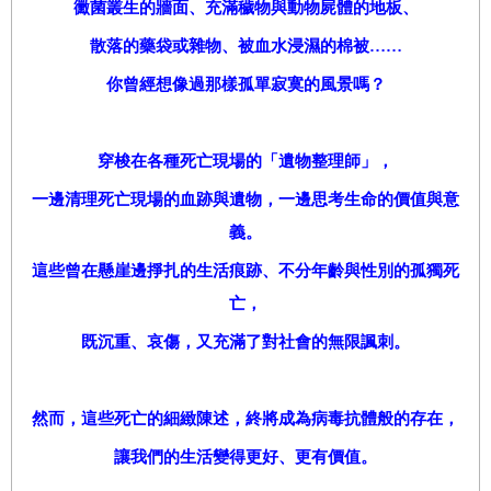
黴菌叢生的牆面、充滿穢物與動物屍體的地板、
散落的藥袋或雜物、被血水浸濕的棉被……
你曾經想像過那樣孤單寂寞的風景嗎？
穿梭在各種死亡現場的「遺物整理師」，
一邊清理死亡現場的血跡與遺物，一邊思考生命的價值與意
義。
這些曾在懸崖邊掙扎的生活痕跡、不分年齡與性別的孤獨死
亡，
既沉重、哀傷，又充滿了對社會的無限諷刺。
然而，這些死亡的細緻陳述，終將成為病毒抗體般的存在，
讓我們的生活變得更好、更有價值。