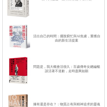
打開門，邁出第一步，習慣性覆誦「超脫吧」的決心黯然失
色，我的鼻子已被亡者留下的氣味淹沒，心臟邊緣籠罩著昏
暗潮濕的陰影。雖然找到開關打開了電燈，但這一瞬間的光
並未進入我的心裡。像深夜裡行進在沒有路燈的鄉間道路
活出自己的時間：擺脫窮忙與AI焦慮，重獲自
上，車燈所照明的世界，視野變得狹窄。喉嚨裡像風掠過鹽
由的新生活提案
漠一樣沙沙作響，我突然覺得自己好像在海底緩緩游動的深
海魚。氣味的發源處是有著一線光明的地方，魚在黑暗中慢
慢地游向那微弱的光芒。為了避免被隱藏在沙子裡的珊瑚和
擱淺在深海各處的遇難船隻殘骸刺傷，必須盡可能緩慢地前
問題是，我大概會活很久：百歲傳奇女總編暢
談活著不道歉，走時盡興如願
進。
眼黑心弱的魚兒啊！
必須克服恐懼游去那裡，
只有這樣才能從嚴酷的深海壓力中釋放出來。
擁有還是存在？：物質占有與精神追求的靈魂