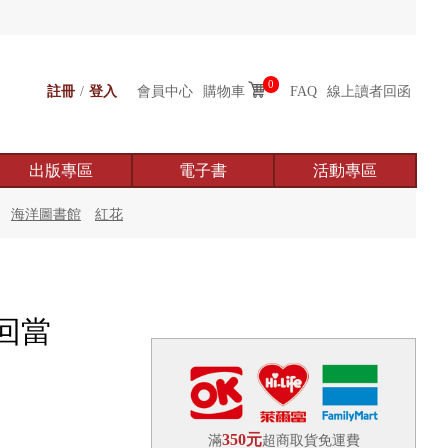
0
註冊
/
登入
會員中心
購物車
FAQ
線上讀者回函
出版專區
電子書
活動專區
海洋圖書館
紅花
回當
350元
滿
超商取貨免運費