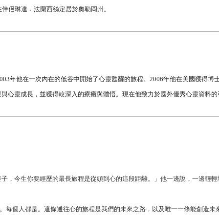
性伴侶
琳達．法蘭西絲定居於奧勒岡州。
003年他在一次內在的低谷中開始了心靈甦醒的旅程。2006年他在美國獲得博
療與心靈成長，並獲得較深入的療癒與體悟。現在他致力於國外優秀心靈資料的
侄子，今生你要經歷的最長旅程是從頭到心的這段距離。」他一邊說，一邊輕輕
。每個人都是。這條通往心的旅程是我們的未來之路，以及唯一一條能創造未