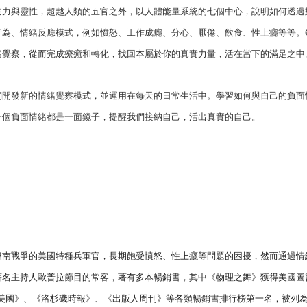
察力與靈性，超越人類的五官之外，以人體能量系統的七個中心，說明如何透過
行為、情緒反應模式，例如憤怒、工作成癮、分心、厭倦、飲食、性上癮等等。
緒覺察，從而完成療癒和轉化，找回本屬於你的真實力量，活在當下的滿足之中
們開發新的情緒覺察模式，並運用在每天的日常生活中。學習如何與自己的負面
一個負面情緒都是一面鏡子，提醒我們接納自己，活出真實的自己。
越南戰爭的美國特種兵軍官，長期飽受憤怒、性上癮等問題的困擾，然而通過情
著名主持人歐普拉節目的常客，著有多本暢銷書，其中《物理之舞》獲得美國圖
美國》、《洛杉磯時報》、《出版人周刊》等各類暢銷書排行榜第一名，被列