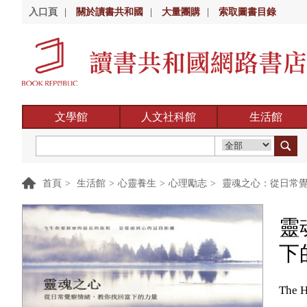
入口頁
|
關於讀書共和國
|
大量團購
|
索取圖書目錄
文學館
人文社科館
生活館
首頁
>
生活館
>
心靈養生
>
心理勵志
>
靈魂之心：從日常覺
靈
下
The H