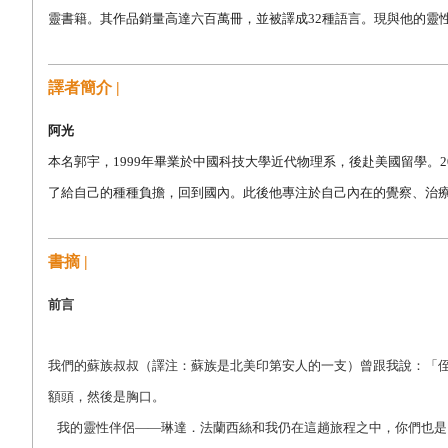
靈書籍。其作品銷量高達六百萬冊，並被譯成32種語言。現與他的靈
譯者簡介 |
阿光
本名郭宇，1999年畢業於中國科技大學近代物理系，後赴美國留學。2
了給自己的種種負擔，回到國內。此後他專注於自己內在的覺察、治
書摘 |
前言
我們的蘇族叔叔（譯注：蘇族是北美印第安人的一支）曾跟我說：「
額頭，然後是胸口。
我的靈性伴侶――琳達．法蘭西絲和我仍在這趟旅程之中，你們也是