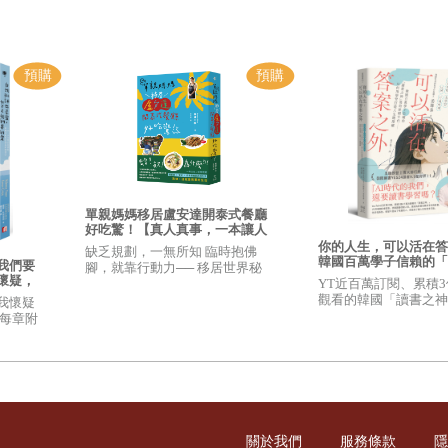
是我的水。
種交流方式」。到現在，我們已經共同完成了一本書。琳達的語言是親密關係，
自信地暢遊。在我們的合作中，她的改變是開始了清晰的表達，而我的改變則是
靈魂調整為一致。
常有力，她的選詞很恰當，意思準確無誤，她的表達完美無瑕。而在我敏感時
愛生命。
單親媽媽移居盧安達開泰式餐廳
好吃驚！【真人真事，一本讓人
善，另一些仍有待開發。琳達和我借重各自的特長共同創造了這本書，我負責
重新思考「想過什麼樣的人生」
你的人生，可以活在答
缺乏規劃，一無所知 臨時抱佛
的勇氣之書】
韓國百萬學子信賴的「
我們要
腳，就靠行動力── 移居世界秘
神」寫給迷惘世代──
懷疑，
境．日本P人好吃驚
YT近百萬訂閱、累積3
打造人生選擇權
心
觀看的韓國「讀書之神
我懷疑
這本書的內涵要豐富得多，它包含插圖、圖表和勵志短句。更重要的是，它還包
學子、青年高度共鳴，
◎每章附
『學習意義』的引路之
帶你改
到你的感受，才能創造出真實的力量，而這些練習就是用來幫助你達成這個目標
式！
怎樣做這個練習以及它的重要性並不難，然而不管你多麼熟悉這些練習，要一刻
這種人，你能很快地從練習中吸收到很多益處。另一些人還未發展出對於新練習
關於我們
服務條款
隱