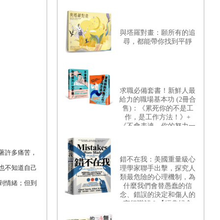
與塔羅對畫：願所有的追
尋，都能帶你找到平靜
求職必備套書！新鮮人最
給力的職場基本功 (2冊合
售)：《累死你的不是工
作，是工作方法！》+
《不會表達，你的努力一
文不值！》
著許多痛苦，
錯不在我：美國重量級心
也不知道自己
理學家聯手出擊，探究人
類最危險的心理機制，為
到情緒；但到
什麼我們會替愚蠢的信
念、錯誤的決定和傷人的
言行辯解？【經典紀念
版】