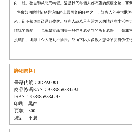
向一體、整合和慈悲而轉變。這是我們每個人都渴望的療癒之路，而
學會如何體驗情緒是這條路上最困難的任務之一。許多人的生活狀態
來，卻不知道自己是悲傷的。很多人認為只有當強大的情緒在生活中
情緒的覺察――也就是意識到每一刻你所感受到的所有感覺――是非
挑戰性、困難且令人感到不愉快。然而它比大多數人想像的要有價值
裡，我們可以跟隨我們自主的心來行事，對結果卻沒有執著。
如果不去進行情緒覺察，就只能選擇繼續掩飾你的痛苦。這麼一
覺，然後造成你不想要的困難後果。
詳細資料 |
這個選擇已經不適用於這個時代。人類種族正在經歷一場前所未
書籍代號：0RPA0001
上，舊的願望正被新的取代。安逸和權力不再能激勵人們前進，就連
商品條碼EAN：9789868834293
在升起，我們認識到自己不僅僅是身體和思想、酶和分子，每一個人
ISBN：9789868834293
印刷：黑白
這種意識正在轉變人類的經驗。當這個過程發生時，去探索意識
頁數：300
這有賴於情緒的覺察。
裝訂：平裝
我是因為
自己的意願、興趣，還有
天分才選擇當作家的。我熱愛
任何歧義地寫作，即使我知道那是不可能的。我知道語言的有限之處