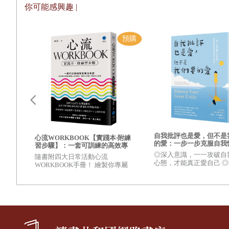
你可能感興趣 |
同體驗。我生來就是要來掌握和使用語言的。我是一條魚，而概念就
八年前我認識琳達不久後，她對我說：「親愛的，語言只是我的第二
的交流――她對別人很敏感，能知道別人的感受，在情感的海洋裡她
覺察。我們倆都努力在生活中創造出真實的力量――也就是將人格與
這就是我們寫這本書的背景。當琳達處於清晰的狀態時，她的表達非
我的意識，我珍愛人們，能感受到他們的感受以及自己的感受，我熱
：慢
點可
如同我們一般，你們的內在也有各式各樣的才能――有些已經發展完
歐美
自我批評也是愛，但不是
15
心流WORKBOOK【實踐本‧附練
則添加一些我沒有考慮到的新維度。
的愛：一步一步克服自我
習步驟】：一套可訓練的高效專
接納你就是你的美好和信
注系統
◎深入意識，一一攻破自
過去所有我寫的書都包含文字――單詞、句子、段落和章節，而
隨書附四大日常活動心流
心態，才能真正愛自己 
WORKBOOK手冊！ 繪製你專屬
上具體的心理強化練習，
力量的練習。真實的力量來自於人格跟靈魂的一致，你必須能夠覺察
的流地圖！ 操作一次，馬上專
變看待自己、愛自己的方
注！
這本書的主要練習就是透視你的身體此刻正在體驗的感受。理解
去觀察自己的情緒，還是需要承諾和努力的。
有些人可以很輕易地就把新練習納入他們的生活中。如果你屬於