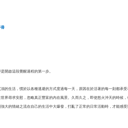
手冊
即是開啟這段覺醒過程的第一步。
沉溺的生活，慣於以各種逃避的方式度過每一天，原因在於活著的每一刻都承受
在世界尋求安慰，忽略真正豐富的內在風景。久而久之，即使怒火沖天的時候，
到強大的情緒之流在自己的生活中大爆發，打亂了正常的日常活動時，才能感受