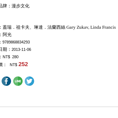
品牌：漫步文化
：
蓋瑞．祖卡夫、琳達．法蘭西絲 Gary Zukav, Linda Francis
：
阿光
：9789868834293
日期：
2013-11-06
：
NT$ 280
252
價：
NT$