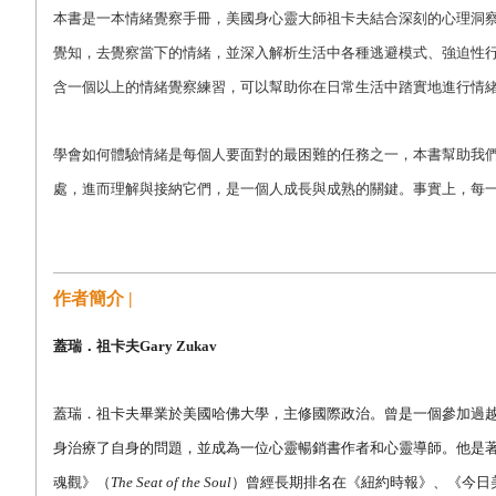
本書是一本情緒覺察手冊，美國身心靈大師祖卡夫結合深刻的心理洞
覺知，去覺察當下的情緒，並深入解析生活中各種逃避模式、強迫性
含一個以上的情緒覺察練習，可以幫助你在日常生活中踏實地進行情
學會如何體驗情緒是每個人要面對的最困難的任務之一，本書幫助我
處，進而理解與接納它們，是一個人成長與成熟的關鍵。事實上，每
作者簡介 |
蓋瑞．祖卡夫Gary Zukav
蓋瑞．祖卡夫畢業於美國哈佛大學，主修國際政治。曾是一個參加過
身治療了自身的問題，並成為一位心靈暢銷書作者和心靈導師。他是
魂觀》（
The Seat of the Soul
）曾經長期排名在《紐約時報》、《今日