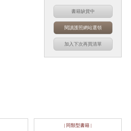
書籍缺貨中
閱讀護照網站選領
加入下次再買清單
| 同類型書籍 |