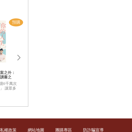
她擅長感受式
有了對情緒的
，情感會填滿
菇蛙小姐的不用力生活練習2：慢
慢來，把平凡的日子過得有點可
文字，而琳達
愛
案之外：
用時髦品味與溫柔個性迷倒歐美
讀書之
35萬網友，美國單本銷售超過15
心流WORKBOOK
如何用學習
萬冊的菇蛙小姐
億6千萬次
習步驟】：一套可
注系統
」 讓眾多
含著創造真實
隨書附四大日常活
重新看待
WORKBOOK手冊
作！
的。
的流地圖！ 操作一
注！
接著一刻真正
的堅持習慣，
私權政策
網站地圖
團購專區
防詐騙宣導