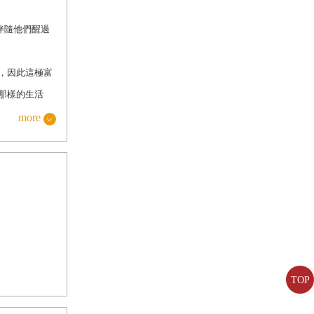
伴隨他們醒過
，因此這極富
那樣的生活
more
僵化你的知
一個的個體身
千百萬人的內
緒的願望。而
TOP
。我喜愛不帶
時的品質和不