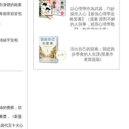
對身體的能量
以心理學作為武器，巧妙
每個章節皆包
操控人心【最強心理學攻
略套書】（漫畫 面對不解
。
的人與事，就用心理學戰
鬥＋無意識的力量）
情緒平安相
活出自己的節奏：我從跑
步學會的人生課(限量作
者親簽版)
緒的覺察，切
書獎，《新靈
為當代五十大心