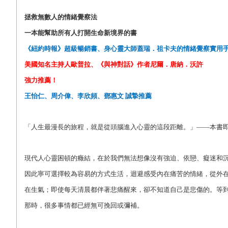
拯救無數人的情緒覺察法
一本能幫助所有人打開生命新境界的書
《紐約時報》超級暢銷書、身心靈大師蓋瑞．祖卡夫的情緒覺察實用
美國知名主持人歐普拉、《與神對話》作者
尼爾．唐納．沃許
強力推薦！
王怡仁、周介偉、李欣頻、鄧惠文
誠摯推薦
「人生最漫長的旅程，就是從頭腦進入心靈的這段距離。」――本書
現代人心靈困頓的癥結，在於我們無法想像沒有強迫、依戀、癡迷和
因此寧可選擇較為容易的方式生活，迴避感受內在痛苦的情緒，從外
在生氣；即使每天清晨都伴著悲痛醒來，卻不知道自己是悲傷的。等
那時，很多事情都已經無可挽回或彌補。