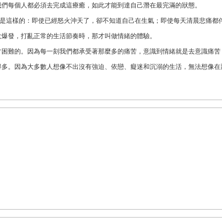
我們每個人都必須去完成這療癒，如此才能到達自己潛在最完滿的狀態。
是這樣的：即使已經怒火沖天了，卻不知道自己在生氣；即使每天清晨悲痛都
大爆發，打亂正常的生活節奏時，那才叫做情緒的體驗。
常困難的。因為每一刻我們都承受著那麼多的痛苦，意識到情緒就是去意識痛苦
得多。因為大多數人想像不出沒有強迫、依戀、癡迷和沉溺的生活，無法想像在
來，你的痛苦會以料想不到的方式出現――它會扭曲你的行為、改變你的言談、
有的蛻變。它的意識在變化、覺知在變化、價值觀和目標也正在變化。一個接著
那些生活在貧困裡的人們也是如此。新的目標是靈性的成長。一種新的意識正在
都不只是宇宙中暫時的存在體。
的每一個層面，並培養致力於對生命做出最大貢獻的決心，就會取代掩蓋痛苦情
語言，我喜歡文字和語句的韻律及流動，它們如衣服般包裹著思想，而成為表達
，也知道使用它的愉悅之感。我瞭解我母語的限制，也尊重其他語言在表達思想