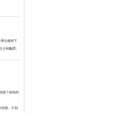
士學位後卸下
引介和翻譯。
地碰了碰他的
來的路。它朝