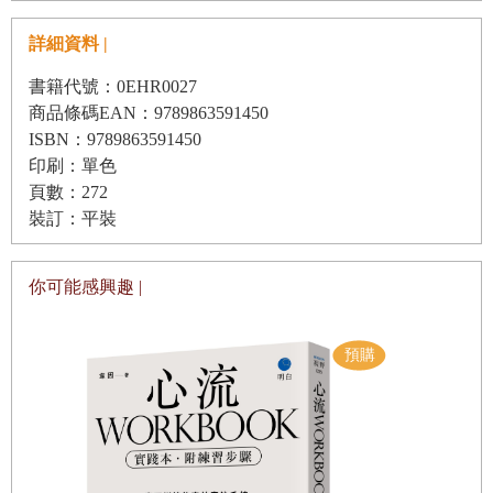
l
身為寫作者，我們一定要學習怎麼管理自己的心智、自己的故
詳細資料 |
事跟自己身體的情緒觸媒。我們必須學習靜定不動。首先，我們
必須現身（be present）在自己的身體裡，學習讓心智安靜下
書籍代號：0EHR0027
商品條碼EAN：9789863591450
來，好讓那樣的寫作順利運作。如此一來，我們內在的故事就可
ISBN：9789863591450
以被聽見。當周遭的世界崩潰瓦解，只有寫作會撐起我們，就像
印刷：單色
一件穿得很久的牛仔褲，用帶有瑕疵的舒適、耐久、彈性跟安
頁數：272
全，團團包覆著我們。
裝訂：平裝
你可能感興趣 |