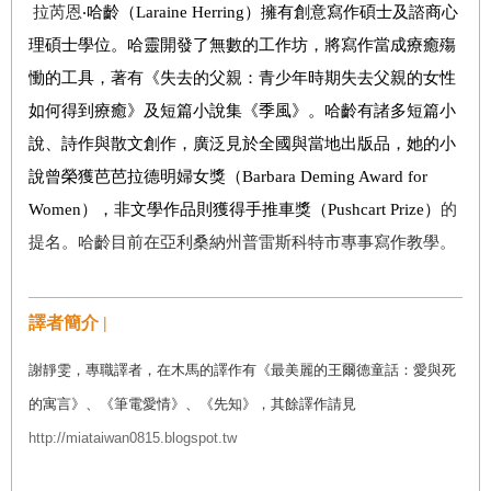
拉芮恩
‧哈齡（Laraine Herring）擁有創意寫作碩士及諮商心
理碩士學位。哈靈開發了無數的工作坊，將寫作當成療癒殤
慟的工具，著有《失去的父親：青少年時期失去父親的女性
如何得到療癒》及短篇小說集《季風》。哈齡有諸多短篇小
說、詩作與散文創作，廣泛見於全國與當地出版品，她的小
說曾榮獲芭芭拉德明婦女獎（Barbara Deming Award for
Women），非文學作品則獲得
手推車獎（Pushcart Prize）
的
提名。哈齡目前在亞利桑納州普雷斯科特市專事寫作教學。
譯者簡介 |
謝靜雯，專職譯者，在木馬的譯作有《最美麗的王爾德童話：愛與死
的寓言》、《筆電愛情》、《先知》，其餘譯作請見
http://miataiwan0815.blogspot.tw