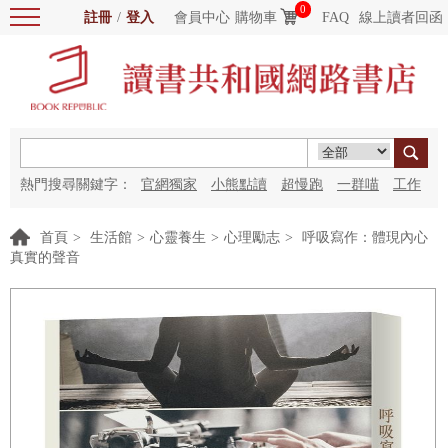
0
註冊
/
登入
會員中心
購物車
FAQ
線上讀者回函
熱門搜尋關鍵字：
官網獨家
小熊點讀
超慢跑
一群喵
工作
細胞
海洋圖書館
紅花
首頁
>
生活館
>
心靈養生
>
心理勵志
>
呼吸寫作：體現內心
真實的聲音