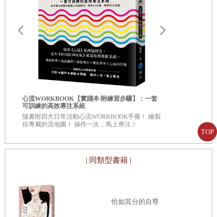
自我批評也
心流WORKBOOK【實踐本‧附練習步驟】：一套
服自我懷疑
可訓練的高效專注系統
◎深入意識
隨書附四大日常活動心流WORKBOOK手冊！ 繪製
自己 ◎每章
你專屬的流地圖！ 操作一次，馬上專注！
看待自己、
TOP
| 同類型書籍 |
恰如其分的自尊