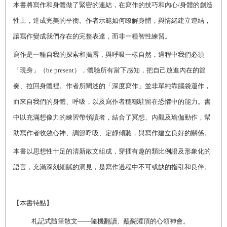
本書將寫作和身體做了緊密的連結，在寫作的技巧和內心/身體的創造
性上，達成完美的平衡。作者示範如何瞭解身體，與情緒建立連結，
讓寫作變成我們存在的完整表達，而非一種智性練習。
寫作是一種自我的探索和揭露，與呼吸一樣自然，過程中我們必須
「現身」（be present），體驗所有當下感知，把自己放進內在的節
奏、拉回身體裡。作者所闡述的「深度寫作」並非單純靠腦袋運作，
而來自我們的身體、呼吸，以及寫作者穩穩駐留在恐懼中的能力。書
中以充滿想像力的練習帶領讀者，結合了冥想、內觀及瑜伽動作，幫
助寫作者收斂心神、調節呼吸、定靜傾聽，與寫作建立良好的關係。
本書以思想性十足的清新散文組成，穿插有趣的類比例證及形象化的
語言，充滿深刻細膩的洞見，是寫作過程中不可或缺的指引和良伴。
【本書特點】
札記式隨筆散文——隨機翻讀、醍醐灌頂的心領神會。