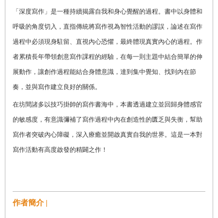
「深度寫作」是一種持續揭露自我和身心覺醒的過程。書中以身體和
呼吸的角度切入，直指傳統將寫作視為智性活動的謬誤，論述在寫作
過程中必須現身駐留、直視內心恐懼，最終體現真實內心的過程。作
者累積長年帶領創意寫作課程的經驗，在每一則主題中結合簡單的伸
展動作，讓創作過程能結合身體意識，達到集中覺知、找到內在節
奏，並與寫作建立良好的關係。
在坊間諸多以技巧掛帥的寫作書海中，本書透過建立並回歸身體感官
的敏感度，有意識彌補了寫作過程中內在創造性的匱乏與失衡，幫助
寫作者突破內心障礙，深入療癒並開啟真實自我的世界。這是一本對
寫作活動有高度啟發的精闢之作！
作者簡介 |